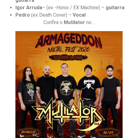
guitarra
Igor Arruda
– (ex -Honix / EX Machine) –
guitarra
Pedro
(ex Death Cover) –
Vocal
Confira o
Mutilator
no…