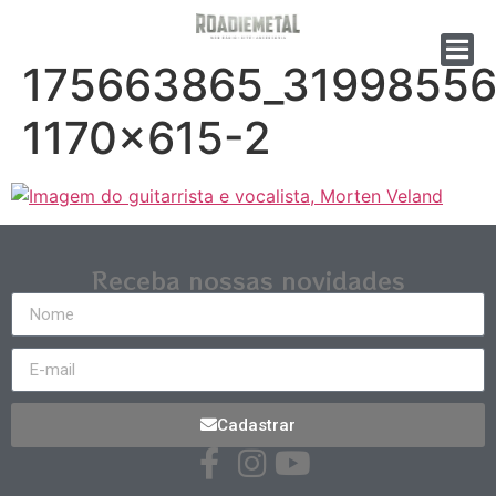
175663865_3199855
1170×615-2
Receba nossas novidades
Cadastrar