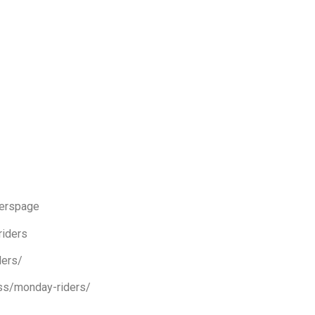
derspage
riders
ders/
ess/monday-riders/