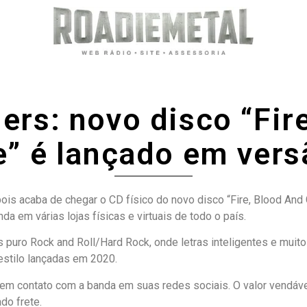
rs: novo disco “Fir
e” é lançado em versã
is acaba de chegar o CD físico do novo disco “Fire, Blood And G
a em várias lojas físicas e virtuais de todo o país.
s puro Rock and Roll/Hard Rock, onde letras inteligentes e mu
 estilo lançadas em 2020.
r em contato com a banda em suas redes sociais. O valor vendáv
do frete.