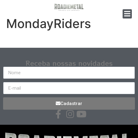
MondayRiders
Receba nossas novidades
Cadastrar