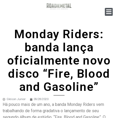
Monday Riders:
banda lança
oficialmente novo
disco “Fire, Blood
and Gasoline”
Gleison Junior
09/28/2020
Há pouco mais de um ano, a banda Monday Riders vem
trabalhando de forma gradativa o lançamento de seu
segundo álbum de estúdio, “Fire, Blood and Gasoline”. O