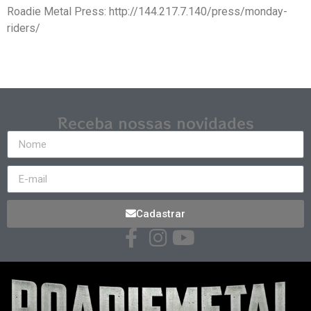
Roadie Metal Press: http://144.217.7.140/press/monday-
riders/
Receba nossas novidades
Cadastrar