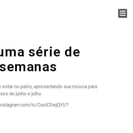
uma série de
 semanas
 estar no palco, apresentando sua música para
es de junho e julho.
w.instagram.com/tv/CeolC0wjQYl/?