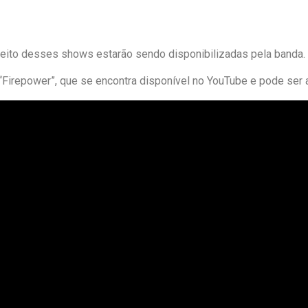
eito desses shows estarão sendo disponibilizadas pela banda.
irepower”, que se encontra disponível no YouTube e pode ser ass