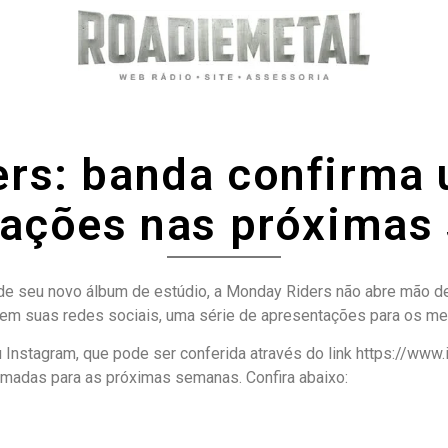
rs: banda confirma 
tações nas próximas
e seu novo álbum de estúdio, a Monday Riders não abre mão de
 em suas redes sociais, uma série de apresentações para os mes
Instagram, que pode ser conferida através do link https://ww
adas para as próximas semanas. Confira abaixo: