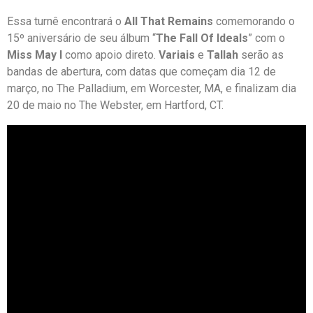
Essa turnê encontrará o
All That Remains
comemorando o
15º aniversário de seu álbum “
The Fall Of Ideals
” com o
Miss May I
como apoio direto.
Variais
e
Tallah
serão as
bandas de abertura, com datas que começam dia 12 de
março, no The Palladium, em Worcester, MA, e finalizam dia
20 de maio no The Webster, em Hartford, CT.