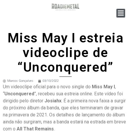
Miss May I estreia
videoclipe de
“Unconquered”
Marcos Gonçalves
03/10/2022
Um videoclipe oficial para o novo single do
Miss May I
,
“
Unconquered
”, recebeu sua estreia online. Este vídeo foi
dirigido pelo diretor
Josiahx
. É a primeira nova faixa a surgir
do próximo álbum da banda, que eles terminaram de gravar
na primavera de 2021. Os detalhes de lançamento do álbum
ainda não surgiram, mas a banda estará na estrada em breve
com o
All That Remains
.