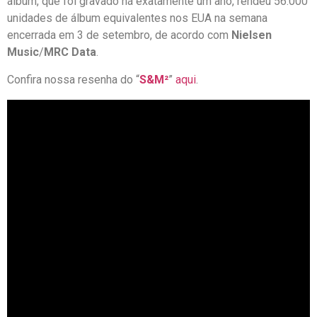
álbum, que foi gravado há exatamente um ano, rendeu 56.000
unidades de álbum equivalentes nos EUA na semana
encerrada em 3 de setembro, de acordo com
Nielsen
Music
/
MRC Data
.
Confira nossa resenha do “
S&M²
”
aqui
.