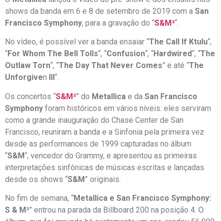
shows da banda em 6 e 8 de setembro de 2019 com a
San
Francisco Symphony
, para a gravação do “
S&M²
“.
No vídeo, é possível ver a banda ensaiar “
The Call If Ktulu
“,
“
For Whom The Bell Tolls
“, “
Confusion
“, “
Hardwired
“, “
The
Outlaw Torn
“, “
The Day That Never Comes
” e até “
The
Unforgive
n
III
“.
Os concertos “
S&M²
” do
Metallica
e da
San Francisco
Symphony
foram históricos em vários níveis: eles serviram
como a grande inauguração do Chase Center de San
Francisco, reuniram a banda e a Sinfonia pela primeira vez
desde as performances de 1999 capturadas no álbum
“
S&M
“, vencedor do Grammy, e apresentou as primeiras
interpretações sinfônicas de músicas escritas e lançadas
desde os shows “
S&M
” originais.
No fim de semana, “
Metallica e San Francisco Symphony:
S & M²
” entrou na parada da Billboard 200 na posição 4. O