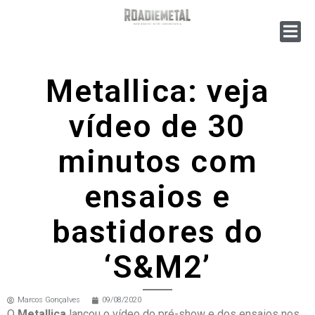
Metallica: veja
vídeo de 30
minutos com
ensaios e
bastidores do
‘S&M2’
Marcos Gonçalves
09/08/2020
O
Metallica
lançou o vídeo do pré-show e dos ensaios nos