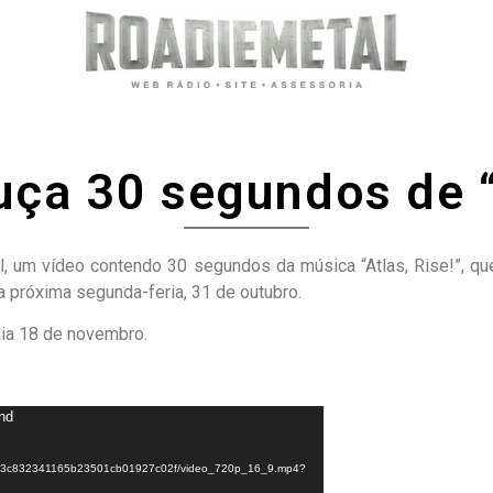
uça 30 segundos de “
ial, um vídeo contendo 30 segundos da música “Atlas, Rise!”, qu
a próxima segunda-feria, 31 de outubro.
ia 18 de novembro.
und
153c832341165b23501cb01927c02f/video_720p_16_9.mp4?