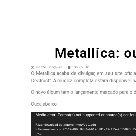
Metallica: o
Marcos Gonçalves
10/27/2016
O Metallica acaba de divulgar, em seu site ofic
Destruct”. A música completa estará disponível n
O novo álbum tem o lançamento marcado para o d
Ouça abaixo:
Tocador
Media error: Format(s) not supported or source(s) not fo
de
Fazer download do arquivo: http://uv-1.cdn-
vídeo
fullscreendirect.com/7549/d9f9c04b4eb619d181e49c115a9655890b
_=1