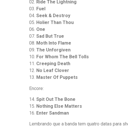
02.
Ride The Lightning
03.
Fuel
04.
Seek & Destroy
05.
Holier Than Thou
06.
One
07.
Sad But True
08.
Moth Into Flame
09.
The Unforgiven
10.
For Whom The Bell Tolls
11.
Creeping Death
12.
No Leaf Clover
13.
Master Of Puppets
Encore:
14.
Spit Out The Bone
15.
Nothing Else Matters
16.
Enter Sandman
Lembrando que a banda tem quatro datas para sho