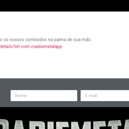
dos os nossos conteúdos na palma de sua mão.
/details?id=com.roadiemetalapp