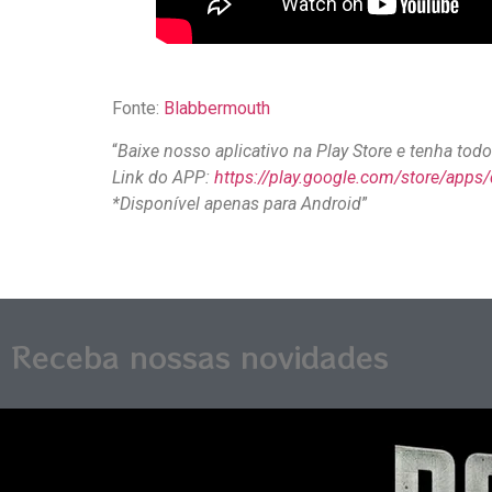
Fonte:
Blabbermouth
“
Baixe nosso aplicativo na Play Store e tenha to
Link do APP:
https://play.google.com/store/apps
*Disponível apenas para Android
”
Receba nossas novidades