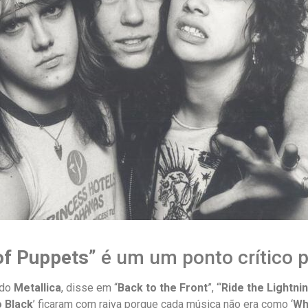
of Puppets
” é um um ponto crítico p
 do
Metallica
, disse em “
Back to the Front
”, “‘
Ride the Lightni
o Black
’ ficaram com raiva porque cada música não era como ‘
Wh