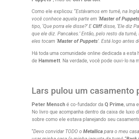
Como ele explicou: “
Estávamos em turnê, na Ingl
você conhece aquela parte em ‘
Master of Puppet
tipo, ‘Que porra ele disse?’ E
Cliff
disse, ‘Ele diz P
que ele diz. Pancakes.’ Então, pelo resto da turnê
eles tocam ‘
Master of Puppets
’. Está logo antes 
Há toda uma comunidade online dedicada a esta h
de
Hammett
. Na verdade, você pode ouvi-lo na
Lars pulou um casamento p
Peter Mensch
é co-fundador da
Q Prime
, uma 
No livro que acompanha dentro da caixa de luxo d
sobre como ele estava planejando seu casament
“
Devo convidar TODO o
Metallica
para o meu cas
usar minha casa (e minha jaqueta da turnê “
Back 