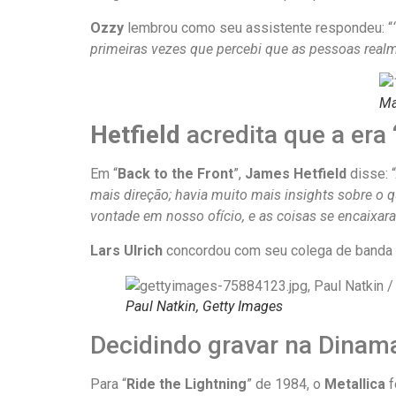
Ozzy
lembrou como seu assistente respondeu: “
primeiras vezes que percebi que as pessoas rea
Ma
Hetfield
acredita que a era 
Em “
Back to the Front
”,
James Hetfield
disse: “
mais direção; havia muito mais insights sobre o 
vontade em nosso ofício, e as coisas se encaixar
Lars Ulrich
concordou com seu colega de banda a
Paul Natkin, Getty Images
Decidindo gravar na Dinam
Para “
Ride the Lightning
” de 1984, o
Metallica
f