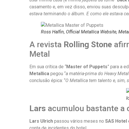
casamento e, em vez disso, enviou suas desculpa
estava terminando o álbum. E como ele estava cer
Ross Halfin, Official Metallica Website, Meta
A revista
Rolling Stone
afir
Metal
Em sua crítica de “
Master of Puppets
” para a e
Metallica
pegou “
a matéria-prima do Heavy Metal 
conclusão épica: “
O Metallica tem talento e, sim, 
I
Lars
acumulou bastante a c
Lars Ulrich
passou vários meses no
SAS Hotel
conta de incidentes do hotel.