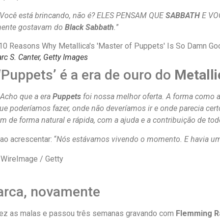
‘Você está brincando, não é? ELES PENSAM QUE
SABBATH
E VOC
lmente gostavam do
Black Sabbath
.
”
rc S. Canter, Getty Images
‘Puppets’ é a era de ouro do
Metalli
Acho que a era
Puppets
foi nossa melhor oferta. A forma como 
que poderíamos fazer, onde não deveríamos ir e onde parecia cert
am de forma natural e rápida, com a ajuda e a contribuição de t
o acrescentar: “
Nós estávamos vivendo o momento. E havia uma
arca, novamente
ez as malas e passou três semanas gravando com
Flemming 