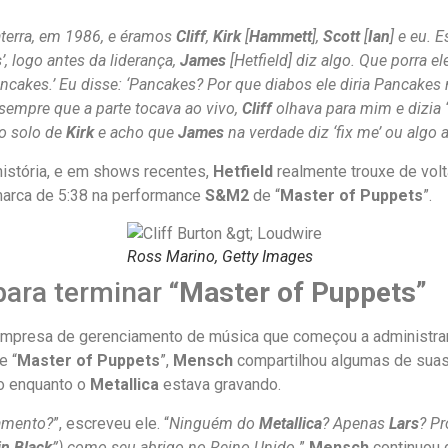
aterra, em 1986, e éramos
Cliff
,
Kirk
[
Hammett
],
Scott
[
Ian
] e eu. 
s
’, logo antes da liderança,
James
[Hetfield] diz algo. Que porra 
ancakes.’ Eu disse: ‘Pancakes? Por que diabos ele diria Pancakes 
, sempre que a parte tocava ao vivo,
Cliff
olhava para mim e dizia ‘
do solo de
Kirk
e acho que
James
na verdade diz ‘fix me’ ou algo 
istória, e em shows recentes,
Hetfield
realmente trouxe de volt
 marca de 5:38 na performance
S&M2
de “
Master of Puppets
”.
Ross Marino, Getty Images
ara terminar “
Master of Puppets
”
empresa de gerenciamento de música que começou a administra
e “
Master of Puppets
”,
Mensch
compartilhou algumas de suas
o enquanto o
Metallica
estava gravando.
amento?
”, escreveu ele. “
Ninguém do
Metallica
? Apenas
Lars
? P
in Black
”) como seu abrigo no Reino Unido.
”
Mensch
continuou