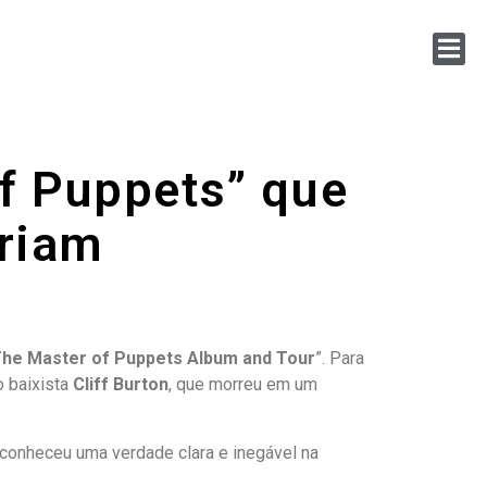
of Puppets” que
eriam
f The Master of Puppets Album and Tour
”. Para
o baixista
Cliff Burton
, que morreu em um
onheceu uma verdade clara e inegável na