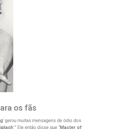
ara os fãs
ng
’ gerou muitas mensagens de ódio dos
iplash
’.” Ele então disse que “
Master of