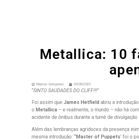
Metallica: 10 
apen
Marcos Gonçalves
03/06/2022
“
SINTO SAUDADES DO CLIFF!!!
”
Foi assim que
James Hetfield
abriu a introdução
o
Metallica
– e realmente, o mundo – não há como
acidente de ônibus durante a turnê de divulgaçã
Além das lembranças agridoces da presença inim
mesma introdução: “‘
Master of Puppets
’ foi o 