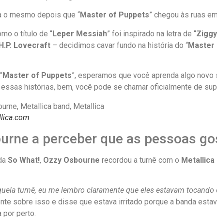
a o mesmo depois que “
Master of Puppets
” chegou às ruas e
o o título de “
Leper Messiah
” foi inspirado na letra de “
Ziggy
H.P. Lovecraft
– decidimos cavar fundo na história do “
Master 
“
Master of Puppets
”, esperamos que você aprenda algo novo
 essas histórias, bem, você pode se chamar oficialmente de sup
llica.com
ourne a perceber que as pessoas g
 da
So What!
,
Ozzy Osbourne
recordou a turnê com o
Metallica
uela turnê, eu me lembro claramente que eles estavam tocando 
e sobre isso e disse que estava irritado porque a banda estav
 por perto.