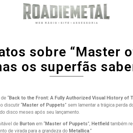
fatos sobre “Master 
as os superfãs sab
 de “
Back to the Front: A Fully Authorized Visual History o
 discutir “
Master of Puppets
” sem lamentar a trágica perda d
o do disco meses após seu lançamento.
itável de
Burton
em “
Master of Puppets
”,
Hetfield
também rec
ponto de virada para a grandeza do
Metallica
.”