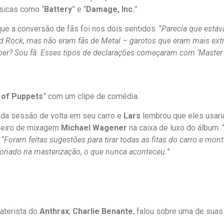
úsicas como “
Battery
” e “
Damage, Inc.
”
e a conversão de fãs foi nos dois sentidos. “
Parecia que está
 Rock, mas não eram fãs de Metal – garotos que eram mais extr
aber? Sou fã. Esses tipos de declarações começaram com ‘Master o
 of Puppets
” com um clipe de comédia.
s da sessão de volta em seu carro e
Lars
lembrou que eles usar
nheiro de mixagem
Michael Wagener
na caixa de luxo do álbum. 
 “
Foram feitas sugestões para tirar todas as fitas do carro e mon
ionado na masterização, o que nunca aconteceu.
”
aterista do
Anthrax
,
Charlie Benante
, falou sobre uma de suas