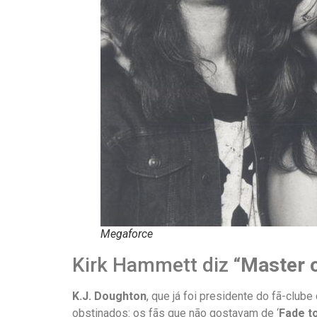
Megaforce
Kirk Hammett diz “
Master 
K.J. Doughton
, que já foi presidente do fã-clube
obstinados: os fãs que não gostavam de ‘
Fade t