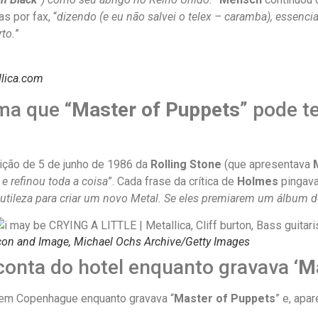
s por fax, “
dizendo (e eu não salvei o telex – caramba), essenc
to.
”
llica.com
ma que “
Master of Puppets
” pode t
dição de 5 de junho de 1986 da
Rolling Stone
(que apresentava
e refinou toda a coisa
”. Cada frase da crítica de
Holmes
pingava
sutileza para criar um novo Metal. Se eles premiarem um álbum de t
con and Image, Michael Ochs Archive/Getty Images
onta do hotel enquanto gravava ‘
Ma
em Copenhague enquanto gravava “
Master of Puppets
” e, apa