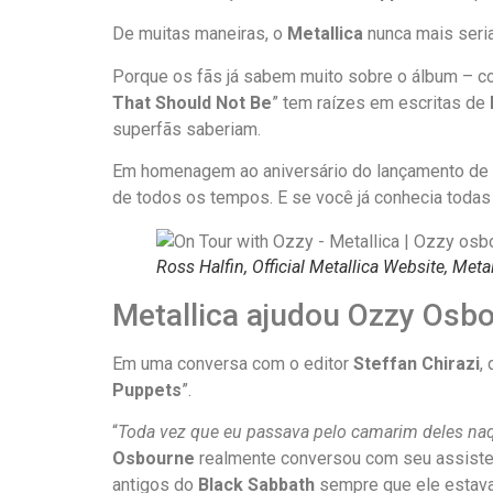
De muitas maneiras, o
Metallica
nunca mais seri
Porque os fãs já sabem muito sobre o álbum – com
That Should Not Be
” tem raízes em escritas de
superfãs saberiam.
Em homenagem ao aniversário do lançamento de 
de todos os tempos. E se você já conhecia todas
Ross Halfin, Official Metallica Website, Meta
Metallica ajudou Ozzy Osb
Em uma conversa com o editor
Steffan Chirazi
,
Puppets
”.
“
Toda vez que eu passava pelo camarim deles naq
Osbourne
realmente conversou com seu assistent
antigos do
Black Sabbath
sempre que ele estava