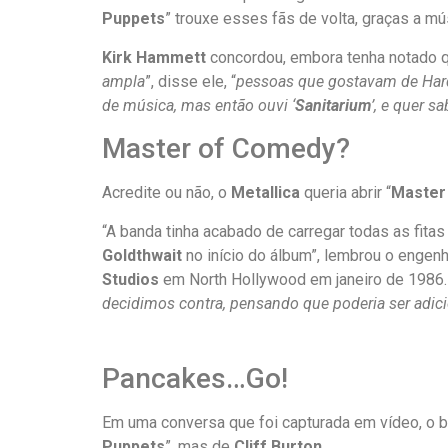
Puppets
” trouxe esses fãs de volta, graças a m
Kirk Hammett
concordou, embora tenha notado qu
ampla
”, disse ele, “
pessoas que gostavam de Hard
de música, mas então ouvi ‘
Sanitarium
’, e quer s
Master of Comedy?
Acredite ou não, o
Metallica
queria abrir “
Master
“A banda tinha acabado de carregar todas as fita
Goldthwait
no início do álbum”, lembrou o enge
Studios
em North Hollywood em janeiro de 1986.
decidimos contra, pensando que poderia ser adic
Pancakes…Go!
Em uma conversa que foi capturada em vídeo, o b
Puppets
”, mas de
Cliff Burton
.