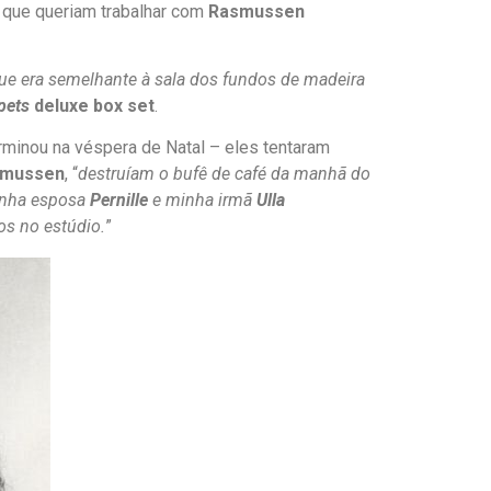
m que queriam trabalhar com
Rasmussen
que era semelhante à sala dos fundos de madeira
pets
deluxe box set
.
inou na véspera de Natal – eles tentaram
smussen
, “
destruíam o bufê de café da manhã do
nha esposa
Pernille
e minha irmã
Ulla
os no estúdio.
”