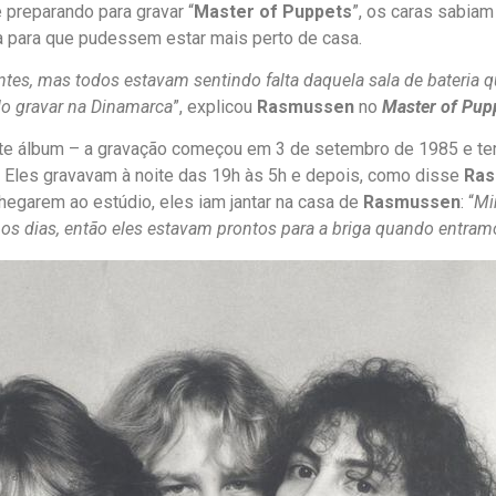
preparando para gravar “
Master of Puppets
”, os caras sabia
ia para que pudessem estar mais perto de casa.
ntes, mas todos estavam sentindo falta daquela sala de bateria 
do gravar na Dinamarca
”, explicou
Rasmussen
no
Master of Pup
e álbum – a gravação começou em 3 de setembro de 1985 e term
 Eles gravavam à noite das 19h às 5h e depois, como disse
Ra
chegarem ao estúdio, eles iam jantar na casa de
Rasmussen
: “
Mi
s dias, então eles estavam prontos para a briga quando entram