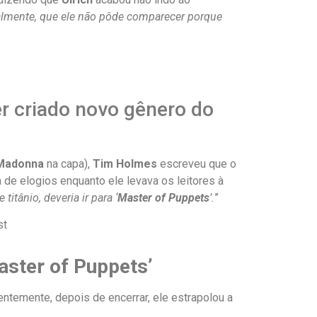
ialmente, que ele não pôde comparecer porque
er criado novo gênero do
Madonna
na capa),
Tim Holmes
escreveu que o
 de elogios enquanto ele levava os leitores à
itânio, deveria ir para ‘
Master of Puppets
’.
”
ster of Puppets
’
rentemente, depois de encerrar, ele estrapolou a