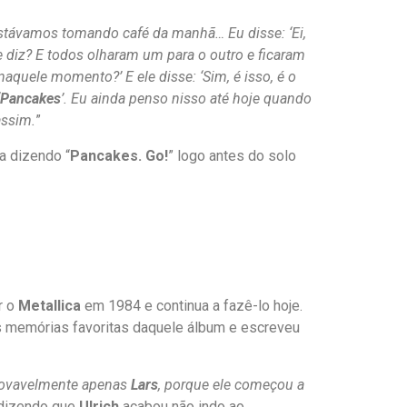
Estávamos tomando café da manhã… Eu disse: ‘Ei,
ele diz? E todos olharam um para o outro e ficaram
naquele momento?’ E ele disse: ‘Sim, é isso, é o
Pancakes
’. Eu ainda penso nisso até hoje quando
assim.
”
a dizendo “
Pancakes. Go!
” logo antes do solo
r o
Metallica
em 1984 e continua a fazê-lo hoje.
 memórias favoritas daquele álbum e escreveu
rovavelmente apenas
Lars
, porque ele começou a
 dizendo que
Ulrich
acabou não indo ao