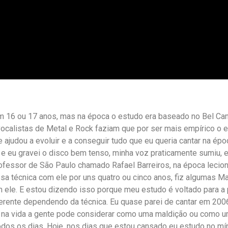
com 16 ou 17 anos, mas na época o estudo era baseado no Bel Ca
vocalistas de Metal e Rock faziam que por ser mais empírico o 
ajudou a evoluir e a conseguir tudo que eu queria cantar na épo
, e eu gravei o disco bem tenso, minha voz praticamente sumiu, 
essor de São Paulo chamado Rafael Barreiros, na época lecionav
a técnica com ele por uns quatro ou cinco anos, fiz algumas Ma
 ele. E estou dizendo isso porque meu estudo é voltado para a 
ferente dependendo da técnica. Eu quase parei de cantar em 200
na vida a gente pode considerar como uma maldição ou como uma
todos os dias. Hoje, nos dias que estou cansado eu estudo no mí