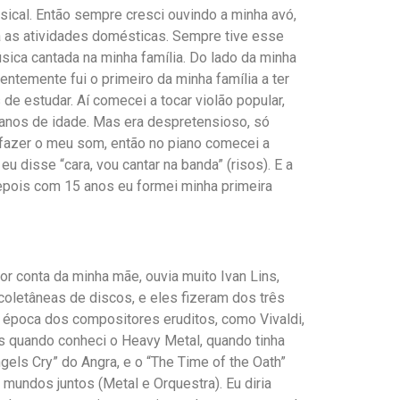
usical. Então sempre cresci ouvindo a minha avó,
ia as atividades domésticas. Sempre tive esse
ica cantada na minha família. Do lado da minha
dentemente fui o primeiro da minha família a ter
e estudar. Aí comecei a tocar violão popular,
 anos de idade. Mas era despretensioso, só
 fazer o meu som, então no piano comecei a
 disse “cara, vou cantar na banda” (risos). E a
epois com 15 anos eu formei minha primeira
or conta da minha mãe, ouvia muito Ivan Lins,
coletâneas de discos, e eles fizeram dos três
a época dos compositores eruditos, como Vivaldi,
is quando conheci o Heavy Metal, quando tinha
els Cry” do Angra, e o “The Time of the Oath”
mundos juntos (Metal e Orquestra). Eu diria