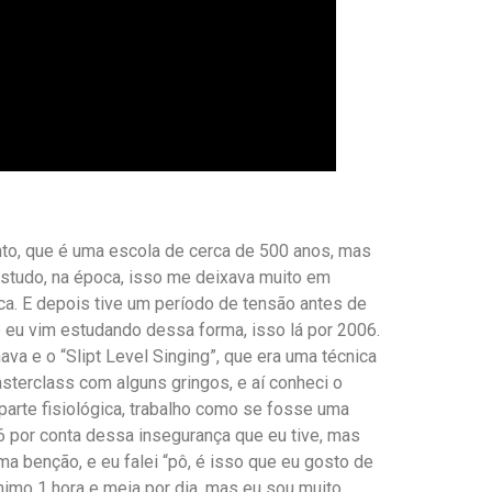
nto, que é uma escola de cerca de 500 anos, mas
estudo, na época, isso me deixava muito em
ca. E depois tive um período de tensão antes de
e eu vim estudando dessa forma, isso lá por 2006.
a e o “Slipt Level Singing”, que era uma técnica
sterclass com alguns gringos, e aí conheci o
parte fisiológica, trabalho como se fosse uma
6 por conta dessa insegurança que eu tive, mas
 benção, e eu falei “pô, é isso que eu gosto de
nimo 1 hora e meia por dia, mas eu sou muito