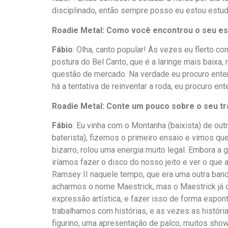
disciplinado, então sempre posso eu estou estud
Roadie
Metal: Como você encontrou o seu est
Fábio
: Olha, canto popular! Às vezes eu flerto c
postura do Bel Canto, que é a laringe mais baixa
questão de mercado. Na verdade eu procuro ente
há a tentativa de reinventar a roda, eu procuro ent
Roadie
Metal: Conte um pouco sobre o seu tr
Fábio
: Eu vinha com o Montanha (baixista) de ou
baterista), fizemos o primeiro ensaio e vimos qu
bizarro, rolou uma energia muito legal. Embora a
iríamos fazer o disco do nosso jeito e ver o que 
Ramsey II naquele tempo, que era uma outra band
acharmos o nome Maestrick, mas o Maestrick já co
expressão artística, e fazer isso de forma esp
trabalhamos com histórias, e as vezes as históri
figurino, uma apresentação de palco, muitos sho