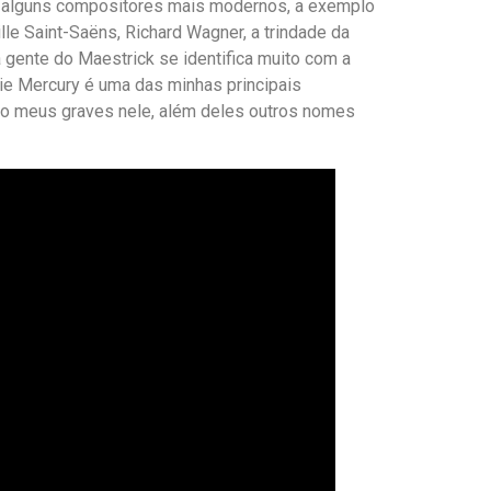
mo alguns compositores mais modernos, a exemplo
 Saint-Saëns, Richard Wagner, a trindade da
a gente do Maestrick se identifica muito com a
die Mercury é uma das minhas principais
ncio meus graves nele, além deles outros nomes