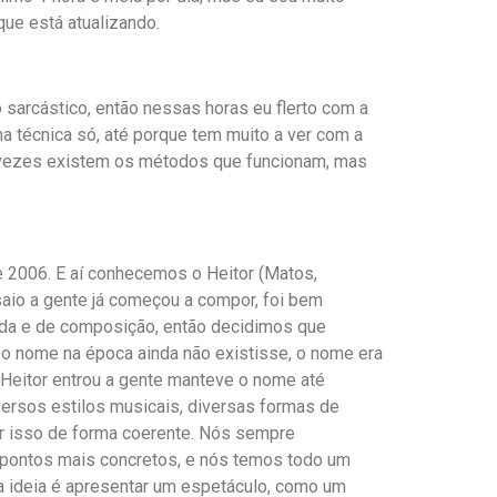
que está atualizando.
o sarcástico, então nessas horas eu flerto com a
a técnica só, até porque tem muito a ver com a
s vezes existem os métodos que funcionam, mas
e 2006. E aí conhecemos o Heitor (Matos,
saio a gente já começou a compor, foi bem
banda e de composição, então decidimos que
ra o nome na época ainda não existisse, o nome era
 Heitor entrou a gente manteve o nome até
versos estilos musicais, diversas formas de
r isso de forma coerente. Nós sempre
ou pontos mais concretos, e nós temos todo um
a ideia é apresentar um espetáculo, como um