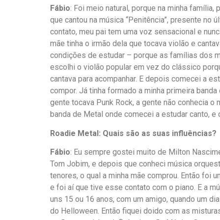
Fábio
: Foi meio natural, porque na minha família
que cantou na música “Penitência”, presente no 
contato, meu pai tem uma voz sensacional e nunc
mãe tinha o irmão dela que tocava violão e cantava
condições de estudar – porque as famílias dos m
escolhi o violão popular em vez do clássico por
cantava para acompanhar. E depois comecei a est
compor. Já tinha formado a minha primeira banda d
gente tocava Punk Rock, a gente não conhecia o
banda de Metal onde comecei a estudar canto, e 
Roadie
Metal: Quais são as suas influências?
Fábio
: Eu sempre gostei muito de Milton Nascime
Tom Jobim, e depois que conheci música orquestr
tenores, o qual a minha mãe comprou. Então foi 
e foi aí que tive esse contato com o piano. E a 
uns 15 ou 16 anos, com um amigo, quando um dia 
do Helloween. Então fiquei doido com as misturas