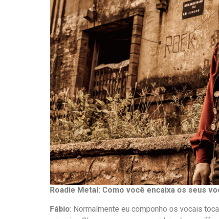
Roadie
Metal: Como você encaixa os seus vo
Fábio
: Normalmente eu componho os vocais tocan