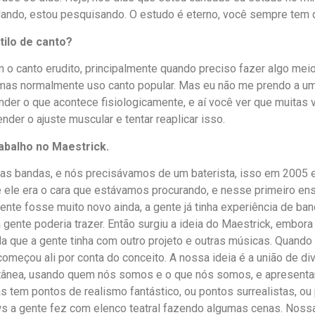
ando, estou pesquisando. O estudo é eterno, você sempre tem 
ilo de canto?
om o canto erudito, principalmente quando preciso fazer algo mei
, mas normalmente uso canto popular. Mas eu não me prendo a um
nder o que acontece fisiologicamente, e aí você ver que muita
ender o ajuste muscular e tentar reaplicar isso.
abalho no Maestrick.
tras bandas, e nós precisávamos de um baterista, isso em 2005 
e ele era o cara que estávamos procurando, e nesse primeiro en
 gente fosse muito novo ainda, a gente já tinha experiência de 
a gente poderia trazer. Então surgiu a ideia do Maestrick, embo
a que a gente tinha com outro projeto e outras músicas. Quando
meçou ali por conta do conceito. A nossa ideia é a união de di
ontânea, usando quem nós somos e o que nós somos, e apresenta
as tem pontos de realismo fantástico, ou pontos surrealistas, 
ws a gente fez com elenco teatral fazendo algumas cenas. Noss