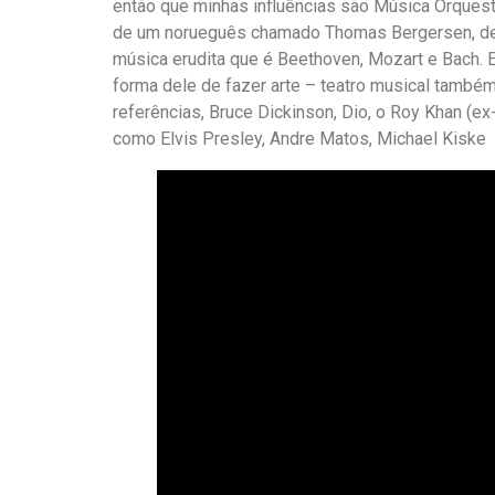
então que minhas influências são Música Orquest
de um norueguês chamado Thomas Bergersen, de m
música erudita que é Beethoven, Mozart e Bach. E 
forma dele de fazer arte – teatro musical também
referências, Bruce Dickinson, Dio, o Roy Khan (e
como Elvis Presley, Andre Matos, Michael Kiske