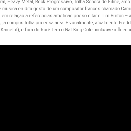
ral, Heavy Metal, Rock Progressivo, Trilha Sonora de Filme, a
úsica erudita gosto de um compositor francês chamado Camille
em relação a referências artísticas posso citar o Tim Burton – 
, já compus trilha pra essa área. E vocalmente, atualmente Fred
x-Kamelot), e fora do Rock tem o Nat King Cole, inclusive influe