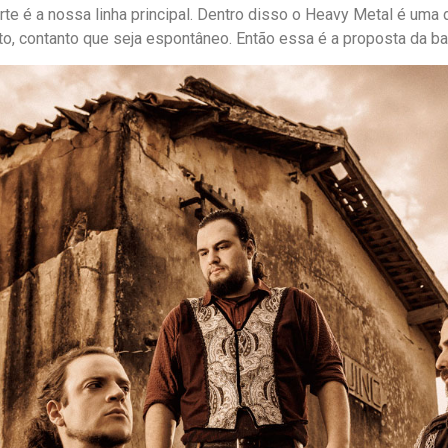
 arte é a nossa linha principal. Dentro disso o Heavy Metal é uma 
rto, contanto que seja espontâneo. Então essa é a proposta da ba