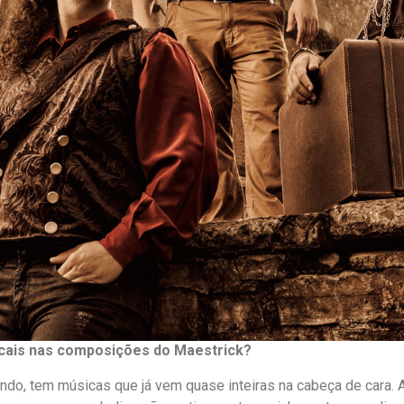
cais nas composições do Maestrick?
do, tem músicas que já vem quase inteiras na cabeça de cara. A