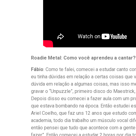
Roadie
Metal: Como você aprendeu a cantar?
Fábio
: Como te falei, comecei a estudar canto 
eu tinha dúvidas em relação a certas coisas que 
dúvida em relação a algumas coisas, mas isso me 
gravar o “Unpuzzle”, primeiro disco do Maestrick
Depois disso eu comecei a fazer aula com um prof
que estava bombando na época. Então estudei ess
Ariel Coelho, que faz uns 12 anos que estudo com
academia, todo dia trabalho um músculo vocal di
então pensei que tudo que acontece com a gente 
fazer”. Então comecei a estudar 2 horas por dia 