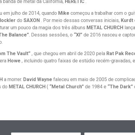
 banda de metal da Califórnia,
HERETIC
.
 em julho de 2014, quando
Mike
começou a trabalhar com o gui
lockler
do
SAXON
. Por meio dessas conversas iniciais,
Kurdt
pturar um pouco da magia dos três álbuns
METAL CHURCH
lança
 The Balance”
. Dessas sessões, o
“XI”
de 2016 nasceu e captou
o.
om The Vault”
, que chegou em abril de 2020 pela
Rat Pak Rec
 era
Howe
, incluindo quatro faixas de estúdio recém-gravadas, 
H
a morrer.
David Wayne
faleceu em maio de 2005 de complicaçõ
s do
METAL CHURCH
(
“Metal Church”
de 1984 e
“The Dark”