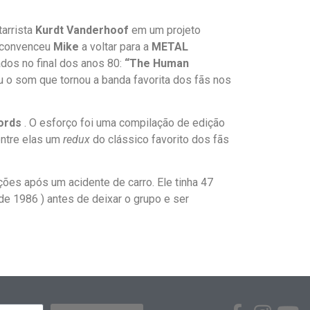
tarrista
Kurdt Vanderhoof
em um projeto
convenceu
Mike
a voltar para a
METAL
dos no final dos anos 80:
“The Human
 o som que tornou a banda favorita dos fãs nos
ords
. O esforço foi uma compilação de edição
entre elas um
redux
do clássico favorito dos fãs
es após um acidente de carro. Ele tinha 47
de 1986 ) antes de deixar o grupo e ser