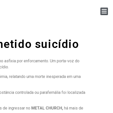
etido suicídio
mo asfixia por enforcamento. Um porta-voz do
ídio.
fórnia, relatando uma morte inesperada em uma
tância controlada ou parafernália foi localizada
es de ingressar no
METAL CHURCH,
há mais de