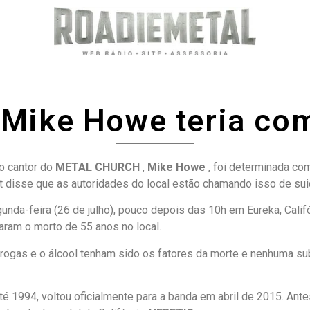
 Mike Howe teria com
do cantor do
METAL CHURCH
,
Mike Howe
, foi determinada co
disse que as autoridades do local estão chamando isso de suic
unda-feira (26 de julho), pouco depois das 10h em Eureka, Cali
aram o morto de 55 anos no local.
drogas e o álcool tenham sido os fatores da morte e nenhuma subs
é 1994, voltou oficialmente para a banda em abril de 2015. Ant