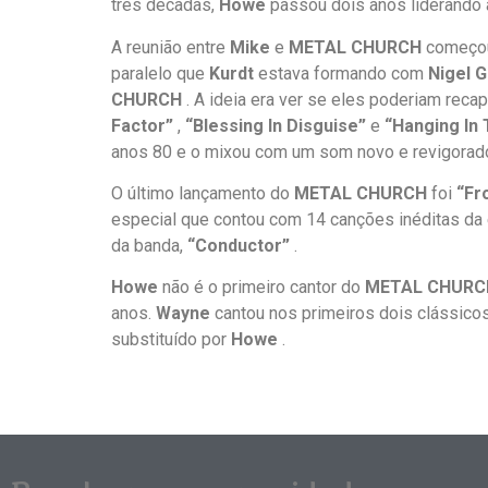
três décadas,
Howe
passou dois anos liderando a
A reunião entre
Mike
e
METAL CHURCH
começou
paralelo que
Kurdt
estava formando com
Nigel G
CHURCH
. A ideia era ver se eles poderiam reca
Factor”
,
“Blessing In Disguise”
e
“Hanging In
anos 80 e o mixou com um som novo e revigorad
O último lançamento do
METAL CHURCH
foi
“Fr
especial que contou com 14 canções inéditas da
da banda,
“Conductor”
.
Howe
não é o primeiro cantor do
METAL CHURC
anos.
Wayne
cantou nos primeiros dois clássico
substituído por
Howe
.