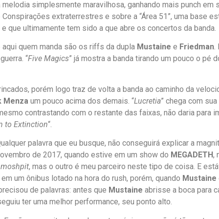
ma melodia simplesmente maravilhosa, ganhando mais punch em 
de Conspirações extraterrestres e sobre a “Área 51”, uma base
 e que ultimamente tem sido a que abre os concertos da banda.
e aqui quem manda são os riffs da dupla
Mustaine
e
Friedman
.
guerra. “
Five Magics
” já mostra a banda tirando um pouco o pé
rincados, porém logo traz de volta a banda ao caminho da veloci
k Menza
um pouco acima dos demais. “
Lucretia
” chega com sua 
mesmo contrastando com o restante das faixas, não daria para im
 to Extinction
“.
alquer palavra que eu busque, não conseguirá explicar a magnitu
de novembro de 2017, quando estive em um show do
MEGADETH
,
r
moshpit
, mas o outro é meu parceiro neste tipo de coisa. E es
 em um ônibus lotado na hora do rush, porém, quando
Mustaine
 precisou de palavras: antes que
Mustaine
abrisse a boca para ca
eguiu ter uma melhor performance, seu ponto alto.