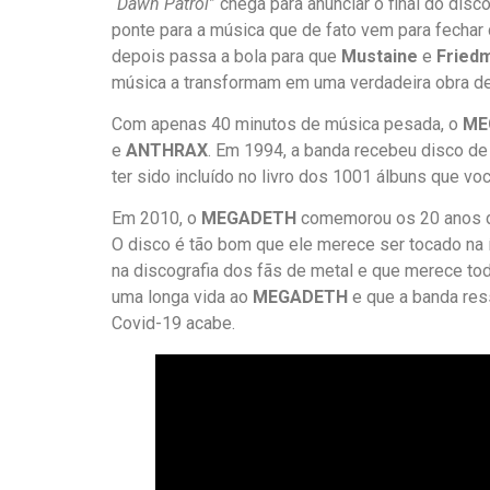
“
Dawn Patrol
” chega para anunciar o final do dis
ponte para a música que de fato vem para fechar 
depois passa a bola para que
Mustaine
e
Fried
música a transformam em uma verdadeira obra de 
Com apenas 40 minutos de música pesada, o
ME
e
ANTHRAX
. Em 1994, a banda recebeu disco de 
ter sido incluído no livro dos 1001 álbuns que voc
Em 2010, o
MEGADETH
comemorou os 20 anos de
O disco é tão bom que ele merece ser tocado na í
na discografia dos fãs de metal e que merece t
uma longa vida ao
MEGADETH
e que a banda res
Covid-19 acabe.