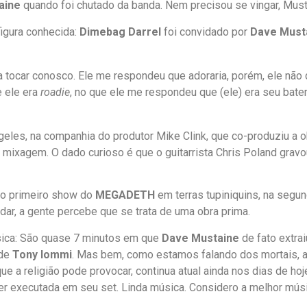
aine
quando foi chutado da banda. Nem precisou se vingar, Must
 figura conhecida:
Dimebag Darrel
foi convidado por
Dave Must
a tocar conosco. Ele me respondeu que adoraria, porém, ele não 
e ele era
roadie
, no que ele me respondeu que (ele) era seu bater
les, na companhia do produtor Mike Clink, que co-produziu a 
a mixagem. O dado curioso é que o guitarrista Chris Poland grav
 no primeiro show do
MEGADETH
em terras tupiniquins, na segu
dar, a gente percebe que se trata de uma obra prima.
ssica: São quase 7 minutos em que
Dave Mustaine
de fato extrai
 de
Tony Iommi
. Mas bem, como estamos falando dos mortais, a
que a religião pode provocar, continua atual ainda nos dias de 
r executada em seu set. Linda música. Considero a melhor músic