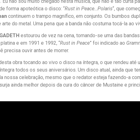
co. Eu não sou muito chegado nesta música, que não é tão curta
de forma apoteótica o disco: “
Rust in Peace…Polaris
“, que come
man
continuem o trampo magnífico, em conjunto. Os bumbos dup
arte do metal. Uma pena que a banda não costuma tocá-la ao vi
GADETH
estourou de vez na cena, tornando-se uma das bandas
platina e em 1991 e 1992, “
Rust in Peace
” foi indicado ao
Gram
ê precisa ouvir antes de morrer.
sta obra tocando ao vivo o disco na íntegra, o que rendeu até
ntegra todos os seus aniversários. Um disco atual, ainda que t
oda nossa celebração, mesmo que o redator esteja fazendo-a co
surja ainda melhor depois da cura do câncer de Mustaine e prin