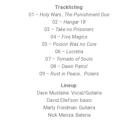
Tracklisting
:
01 –
Holy Wars…The Punishment Due
02 –
Hangar
18
03 –
Take
no
Prisoners
04 –
Five
Magics
05 –
Poison
Was
no
Cure
06 –
Lucretia
07 –
Tornado
of
Souls
08 –
Dawn
Patrol
09 –
Rust
in
Peace…
Polaris
Lineup
:
Dave Mustaine: Vocal/Guitarra
David Ellefson: baixo
Marty Friedman: Guitarra
Nick Menza: Bateria