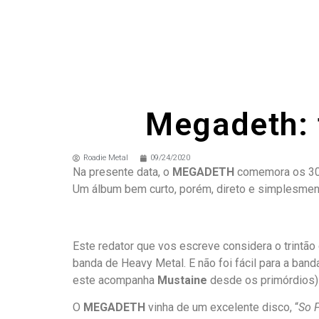
Megadeth: 
Roadie Metal
09/24/2020
Na presente data, o
MEGADETH
comemora os 30 
Um álbum bem curto, porém, direto e simplesment
Este redator que vos escreve considera o trintã
banda de Heavy Metal. E não foi fácil para a ban
este acompanha
Mustaine
desde os primórdios
O
MEGADETH
vinha de um excelente disco, “
So 