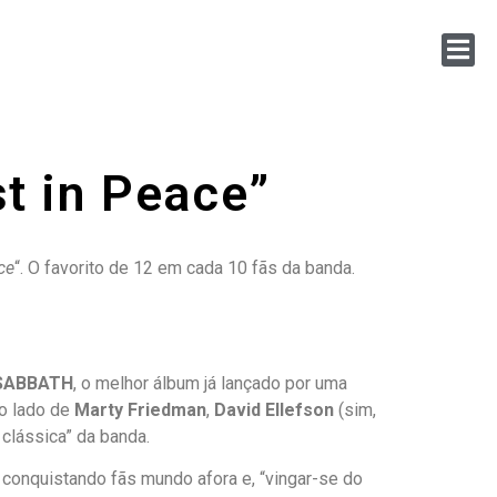
t in Peace”
ce
“. O favorito de 12 em cada 10 fãs da banda.
SABBATH
, o melhor álbum já lançado por uma
ao lado de
Marty Friedman
,
David Ellefson
(sim,
 clássica” da banda.
 conquistando fãs mundo afora e, “vingar-se do