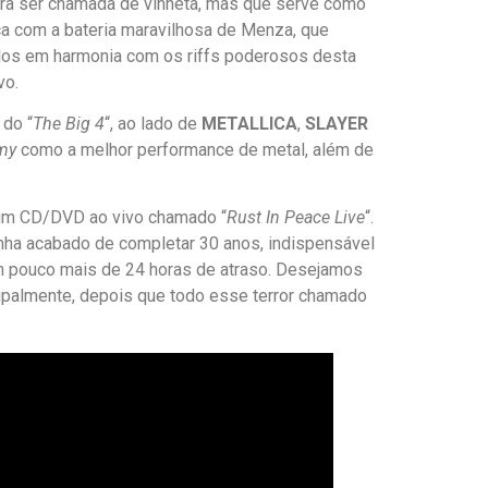
 para ser chamada de vinheta, mas que serve como
ça com a bateria maravilhosa de Menza, que
los em harmonia com os riffs poderosos desta
vo.
 do “
The Big 4
“, ao lado de
METALLICA
,
SLAYER
my
como a melhor performance de metal, além de
 um CD/DVD ao vivo chamado “
Rust In Peace Live
“.
enha acabado de completar 30 anos, indispensável
m pouco mais de 24 horas de atraso. Desejamos
cipalmente, depois que todo esse terror chamado