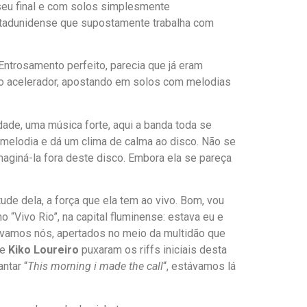
seu final e com solos simplesmente
 estadunidense que supostamente trabalha com
 Entrosamento perfeito, parecia que já eram
 do acelerador, apostando em solos com melodias
dade, uma música forte, aqui a banda toda se
melodia e dá um clima de calma ao disco. Não se
aginá-la fora deste disco. Embora ela se pareça
de dela, a força que ela tem ao vivo. Bom, vou
 no “Vivo Rio”, na capital fluminense: estava eu e
távamos nós, apertados no meio da multidão que
e
Kiko
Loureiro
puxaram os riffs iniciais desta
ntar “
This morning i made the call
“, estávamos lá