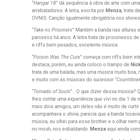
“
Hangar 18
” dá sequência à obra de arte com u
arrebatadores. A letra, escrita por
Menza
, trata 
OVNIS. Canção igualmente obrigatória nos shows
“
Take no Prisoners
” Mantém a banda nas alturas 
parceiros há anos. A letra trata de prisioneiros de 
e riffs bem pesados, excelente música.
“
Poison Was The Cure
” começa com riffs bem int
destaca, porém, eu ainda coloco o trampo de
Nic
trata de uma balada, mas uma música muito boa, 
e muito com as músicas do sucessor “
Countdown
“
Tornado of Souls
“… O que dizer dessa música? Qu
lhes contar uma experiência que vivi no dia 1 
mais dois amigos, um deles não é muito de curti
acompanhava o show, parecia que a banda tocava
música, eu olhei para esse brother e o olhar nem
no mosh, nos esbaldando.
Menza
aqui ainda cons