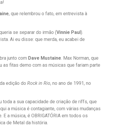
a!
aine
, que relembrou o fato, em entrevista à
queria se separar do irmão (
Vinnie Paul
).
ista. Ai eu disse: que merda, eu acabei de
obra junto com
Dave Mustaine
. Max Norman, que
ou as fitas demo com as músicas que fariam parte
nda edição do
Rock in Rio
, no ano de 1991, no
u toda a sua capacidade de criação de riffs, que
qui a música é contagiante, com várias mudanças
hoje. E a música, é OBRIGATÓRIA em todos os
a de Metal da história.