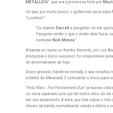
METALLICA
“, que era a promessa feita por
Must
Só que, por muito pouco, o guitarrista seria outra
“
Loudwire”
:
“Eu chamei
Darrell
e perguntei se ele queri
Perguntei então o que o irmão dele fazia, s
contratar
Nick Menza
.”
A banda se reuniu no Rumbo Records, em Los Ange
produziria o disco sucessor, foi responsável pel
do aniversariante de hoje.
Disco gravado, banda na estrada, o que resultou
estádio do Maracanã. E colocando o disco para ro
“
Holy Wars…The Punishment Due
” já nasceu clá
só seria superado pelo pai de todos eles, um tal
em seu andamento; A letra, que fala sobre o mal 
shows da banda, normalmente sendo a última a se