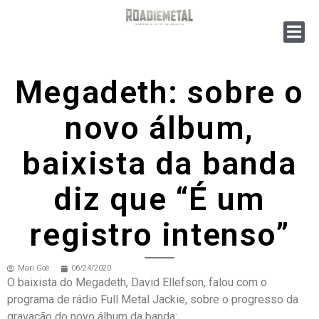
Megadeth: sobre o
novo álbum,
baixista da banda
diz que “É um
registro intenso”
Mari Goé
06/24/2020
O baixista do Megadeth, David Ellefson, falou com o
programa de rádio Full Metal Jackie, sobre o progresso da
gravação do novo álbum da banda: