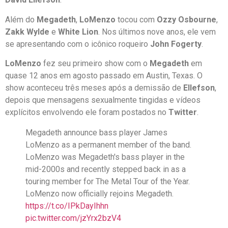
Além do
Megadeth
,
LoMenzo
tocou com
Ozzy Osbourne
,
Zakk Wylde
e
White Lion
. Nos últimos nove anos, ele vem
se apresentando com o icônico roqueiro
John Fogerty
.
LoMenzo
fez seu primeiro show com o
Megadeth
em
quase 12 anos em agosto passado em Austin, Texas. O
show aconteceu três meses após a demissão de
Ellefson
,
depois que mensagens sexualmente tingidas e vídeos
explícitos envolvendo ele foram postados no
Twitter
.
Megadeth announce bass player James
LoMenzo as a permanent member of the band.
LoMenzo was Megadeth's bass player in the
mid-2000s and recently stepped back in as a
touring member for The Metal Tour of the Year.
LoMenzo now officially rejoins Megadeth.
https://t.co/IPkDayIhhn
pic.twitter.com/jzYrx2bzV4