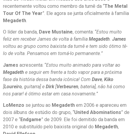
recentemente voltou como membro da turnê da “
The Metal
Tour Of The Year
”. Ele agora se junta oficialmente à família
Megadeth
.
O líder da banda,
Dave Mustaine
, comenta: “
Estou muito
feliz em receber James de volta à família
Megadeth
.
James
voltou ao grupo como baixista da turnê e tem sido ótimo tê-
lo de volta. Pensamos em torná-lo permanente.
”
James
acrescenta: “
Estou muito animado para voltar ao
Megadeth
e seguir em frente a todo vapor para a próxima
fase da história dessa banda icônica! Com
Dave
,
Kiko
[
Loureiro
, guitarra] e
Dirk
[
Verbeuren
, bateria], não há como
nos parar! é ótimo estar em casa novamente.
”
LoMenzo
se juntou ao
Megadeth
em 2006 e apareceu em
dois álbuns de estúdio do grupo, “
United Abominations
” de
2007 e “
Endgame
” de 2009. Ele foi demitido da banda em
2010 e substituído pelo baixista original do
Megadeth
,
David Ellefson
.