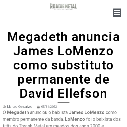
Megadeth anuncia
James LoMenzo
como substituto
permanente de
David Ellefson
Marcos Gonçalves
05/31/2022
O
Megadeth
anunciou o baixista
James LoMenzo
como
membro permanente da banda.
LoMenzo
foi o baixista dos
titãs do Thrash Metal em meados dos anos 2000 e