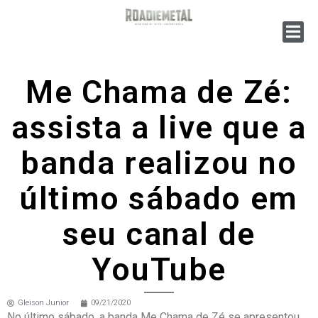
Me Chama de Zé:
assista a live que a
banda realizou no
último sábado em
seu canal de
YouTube
Gleison Junior
09/21/2020
No último sábado, a banda Me Chama de Zé se apresentou