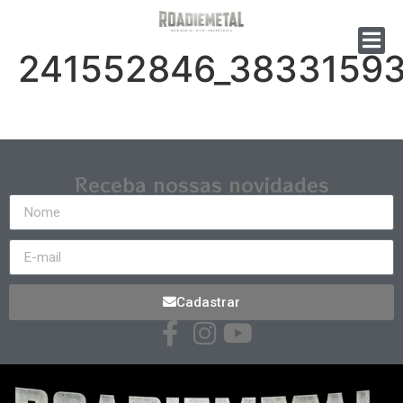
241552846_3833159
Receba nossas novidades
Cadastrar