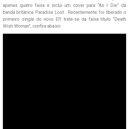
apenas quatro faixa e inclui um cover para “As I Die” da
banda britânica Paradise Lost. Recentemente foi liberado o
primeiro single do novo EP, trata-se da faixa título “Death
Wish Woman”, confira abaixo: