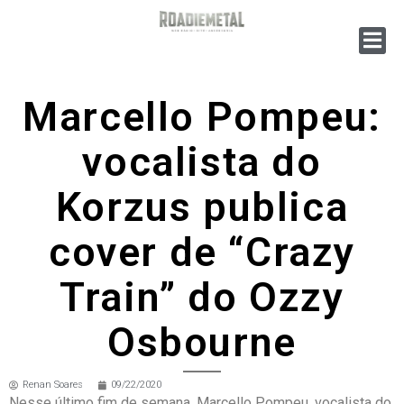
Marcello Pompeu:
vocalista do
Korzus publica
cover de “Crazy
Train” do Ozzy
Osbourne
Renan Soares
09/22/2020
Nesse último fim de semana, Marcello Pompeu, vocalista do