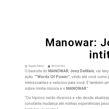
Manowar: Jo
int
Roadie Metal
09/20/2020
O baixista do
MANOWAR
,
Joey DeMaio
, vai la
ação: “
“Words Of Power”
, vindo até você como 
interessantes e valiosos para você. É também uma
sobre minha música e o
MANOWAR
.”
“Os tópicos serão diversos e vão desde atualiza
constante mudança até minhas experiências pess