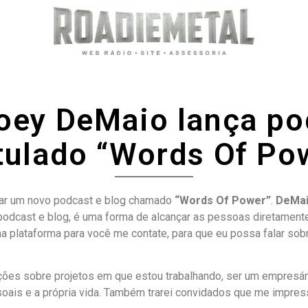
ey DeMaio lança po
itulado “Words Of Po
nçar um novo podcast e blog chamado
“Words Of Power”
.
DeMa
podcast e blog, é uma forma de alcançar as pessoas diretament
 plataforma para você me contate, para que eu possa falar sobr
ções sobre projetos em que estou trabalhando, ser um empresári
oais e a própria vida. Também trarei convidados que me impres