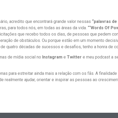
io, acredito que encontrará grande valor nessas
“palavras de
ras, para todos nós, em todas as áreas da vida.
“‘Words Of Po
icitações que recebo todos os dias, de pessoas que pedem cons
peração de obstáculos. Ou porque estão em um momento decisiv
de quatro décadas de sucessos e desafios, tenho a honra de co
inas de mídia social no
Instagram
e
Twitter
e meu podcast a se
nas para estreitar ainda mais a relação com os fãs. A finalida
e realmente ajudar, orientar e inspirar as pessoas ao crescimen