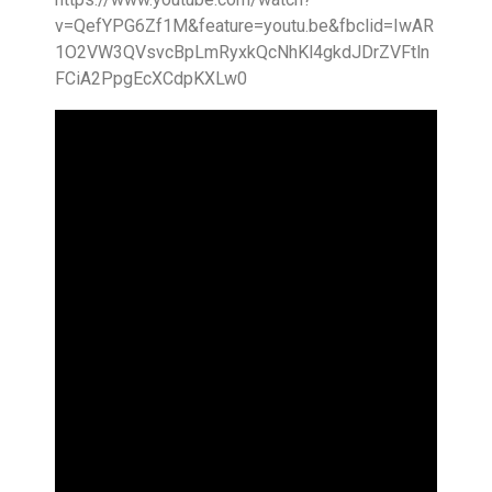
v=QefYPG6Zf1M&feature=youtu.be&fbclid=IwAR
1O2VW3QVsvcBpLmRyxkQcNhKl4gkdJDrZVFtln
FCiA2PpgEcXCdpKXLw0