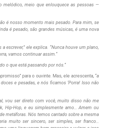
o melódico, meio que enlouquece as pessoas —
 não é nosso momento mais pesado. Para mim, se
inda é pesado, são grandes músicas, é uma nova
 escrever,” ele explica. “Nunca houve um plano,
orra, vamos continuar assim.
“
o o que está passando por nós.
“
romisso” para o ouvinte. Mas, ele acrescenta, “
a
 doces e pesadas, e nós ficamos ‘Porra! Isso não
l, vou ser direto com você, muito disso não me
Rock, Hip-Hop, e eu simplesmente amo… Amem ou
io de metáforas. Nós temos cantado sobre a mesma
a muito ser sincero, ser simples, ser franco…