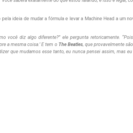
 Você saberá exatamente do que estou falando, e isso é legal, 
do pela ideia de mudar a fórmula e levar a Machine Head a um 
 você diz algo diferente?” ele pergunta retoricamente. “Poi
re a mesma coisa.’ E tem o
The Beatles
, que provavelmente são
 dizer que mudamos esse tanto, eu nunca pensei assim, mas eu