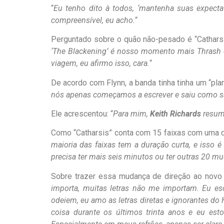
“
Eu tenho dito à todos, ‘mantenha suas expecta
compreensível, eu acho.
“
Perguntado sobre o quão não-pesado é “Catharsis
‘The Blackening’ é nosso momento mais Thrash 
viagem, eu afirmo isso, cara.
“
De acordo com Flynn, a banda tinha tinha um “pl
nós apenas começamos a escrever e saiu como saiu
Ele acrescentou: “
Para mim,
Keith Richards
resumi
Como “Catharsis” conta com 15 faixas com uma du
maioria das faixas tem a duração curta, e isso 
precisa ter mais seis minutos ou ter outras 20 m
Sobre trazer essa mudança de direção ao novo
importa, muitas letras não me importam. Eu e
odeiem, eu amo as letras diretas e ignorantes d
coisa durante os últimos trinta anos e eu es