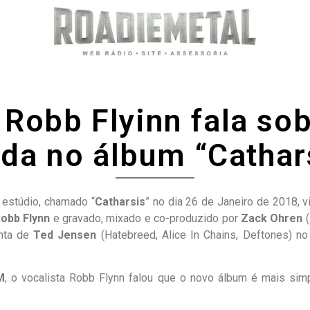
Robb Flyinn fala sob
da no álbum “Cathar
 estúdio, chamado “
Catharsis
” no dia 26 de Janeiro de 2018, v
obb Flynn
e gravado, mixado e co-produzido por
Zack Ohren
(
onta de
Ted Jensen
(Hatebreed, Alice In Chains, Deftones) no
M
, o vocalista Robb Flynn falou que o novo álbum é mais sim