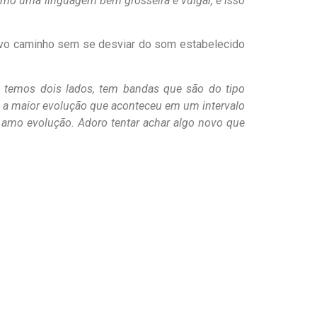
como uma linguagem bem grosseira e vulgar, e isso
novo caminho sem se desviar do som estabelecido
s temos dois lados, tem bandas que são do tipo
 a maior evolução que aconteceu em um intervalo
 amo evolução. Adoro tentar achar algo novo que