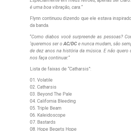
Especialmente em meus refrões, apenas ser claro.
é uma boa vibração, cara.
“
Flynn continuou dizendo que ele estava inspira
da banda.
“
Como diabos você surpreende as pessoas? Como
‘queremos ser o
AC/DC
e nunca mudam, são semp
de dez anos na história da música. E não quero
nos faça continuar.
“
Lista de faixas de “Catharsis”:
01. Volatile
02. Catharsis
03. Beyond The Pale
04. California Bleeding
05. Triple Beam
06. Kaleidoscope
07. Bastards
08. Hope Begets Hope