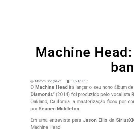
Machine Head: 
ban
Marcos Gonçalves
11/21/2017
O
Machine Head
irá lançar o seu nono álbum de
Diamonds
” (2014) foi produzido pelo vocalista
R
Oakland, Califórnia. a masterização ficou por c
por
Seanen Middleton
.
Em uma entrevista para
Jason Ellis
da
SiriusX
Machine Head.