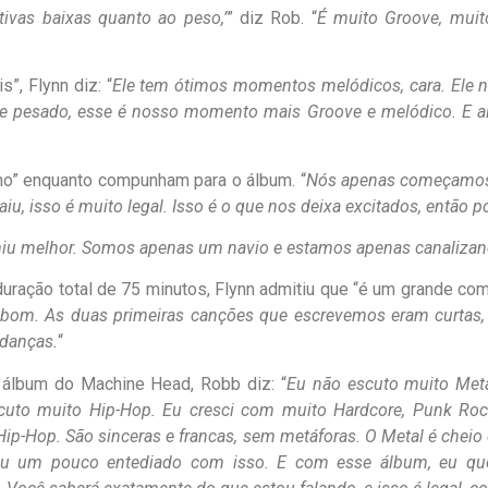
tivas baixas quanto ao peso,’
” diz Rob. “
É muito Groove, muit
”, Flynn diz: “
Ele tem ótimos momentos melódicos, cara. Ele
e pesado, esse é nosso momento mais Groove e melódico. E a
ano” enquanto compunham para o álbum. “
Nós apenas começamos a
, isso é muito legal. Isso é o que nos deixa excitados, então p
u melhor. Somos apenas um navio e estamos apenas canalizand
ração total de 75 minutos, Flynn admitiu que “é um grande comp
é bom. As duas primeiras canções que escrevemos eram curtas,
udanças.
“
 álbum do Machine Head, Robb diz: “
Eu não escuto muito Meta
scuto muito Hip-Hop. Eu cresci com muito Hardcore, Punk 
o Hip-Hop. São sinceras e francas, sem metáforas. O Metal é che
tou um pouco entediado com isso. E com esse álbum, eu queri