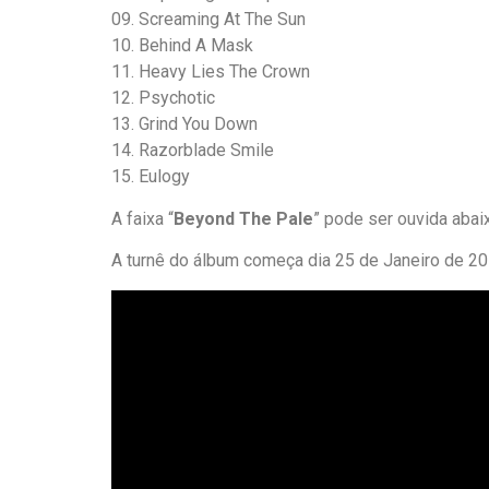
09. Screaming At The Sun
10. Behind A Mask
11. Heavy Lies The Crown
12. Psychotic
13. Grind You Down
14. Razorblade Smile
15. Eulogy
A faixa “
Beyond The Pale
” pode ser ouvida abai
A turnê do álbum começa dia 25 de Janeiro de 20