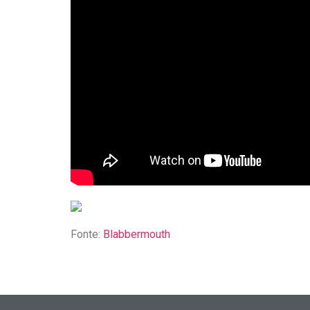
Fonte:
Blabbermouth