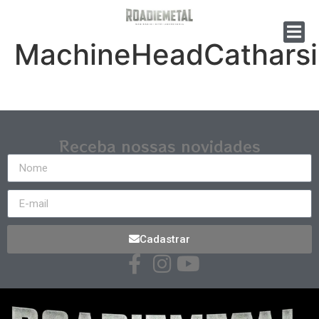
MachineHeadCatharsi
Receba nossas novidades
Cadastrar