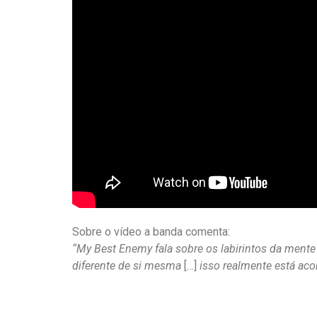
Sobre o vídeo a banda comenta:
“My Best Enemy fala sobre os labirintos da mente
diferente de si mesma
[…]
isso realmente está aco