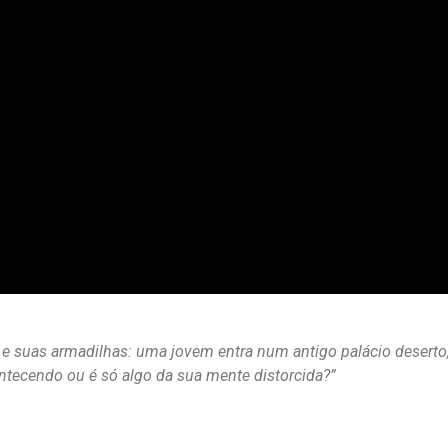
 e suas armadilhas: uma jovem entra num antigo palácio deserto,
ntecendo ou é só algo da sua mente distorcida?”