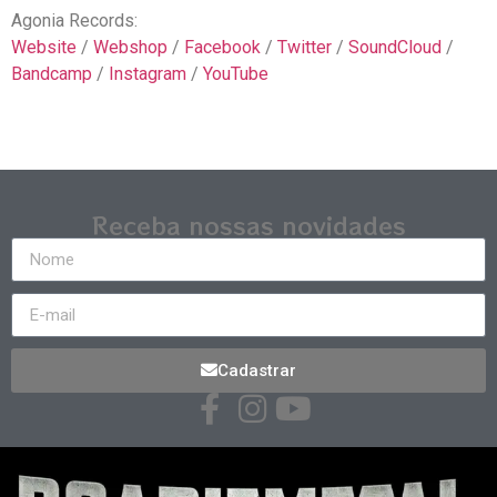
Agonia Records:
Website
/
Webshop
/
Facebook
/
Twitter
/
SoundCloud
/
Bandcamp
/
Instagram
/
YouTube
Receba nossas novidades
Cadastrar