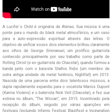
A Lucifer´s Child é originária de Atenas. Sua música é uma
ponte para o mundo do black metal atmosférico, e um vaso
para a auto-expressão espiritual através das letras. O
objetivo de unificar esses dois elementos brilhou claramente
aos olhos de George Emmanuel, um prolífico guitarrista
conhecido principalmente por seu trabalho como parte de
Rotting Christ (e ex-guitarrista do Chaostar), quando formou a
banda junto com o baixista Stathis Ridis (um membro de
outra antiga unidade de metal helênico, Nightfall) em 2013.
Nascida de uma parceria entre dois talentosos músicos, a
dupla rapidamente expandiu para o vocalista Marios Dupont
(Karma Violens) e o baterista Nick Vell (Chaostar), e fez sua
estreia no álbum, “The Wiccan”, em 2015. Incentivado pela
recepção do álbum, seguido por várias aparições em
festivais (incluindo Inferno Festival, Blastfest e Incineration