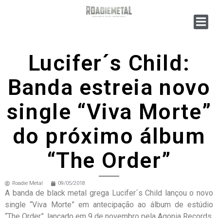
Lucifer´s Child:
Banda estreia novo
single “Viva Morte”
do próximo álbum
“The Order”
Roadie Metal
09/05/2018
A banda de black metal grega Lucifer´s Child lançou o novo
single “Viva Morte” em antecipação ao álbum de estúdio
“The Order”, lançado em 9 de novembro pela Agonia Records.