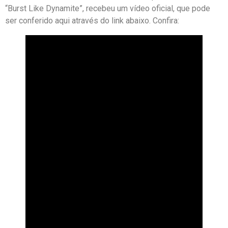
“Burst Like Dynamite”, recebeu um vídeo oficial, que pode
ser conferido aqui através do link abaixo. Confira: