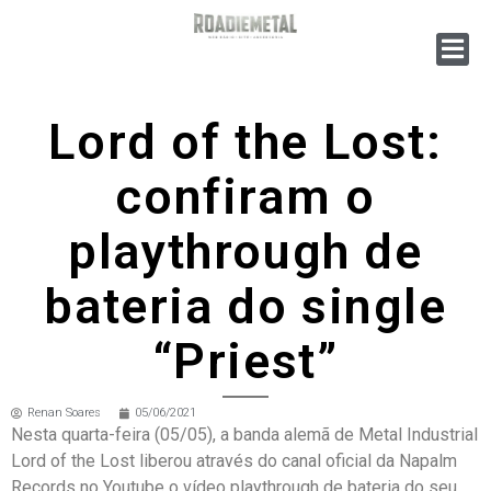
Lord of the Lost:
confiram o
playthrough de
bateria do single
“Priest”
Renan Soares
05/06/2021
Nesta quarta-feira (05/05), a banda alemã de Metal Industrial
Lord of the Lost liberou através do canal oficial da Napalm
Records no Youtube o vídeo playthrough de bateria do seu