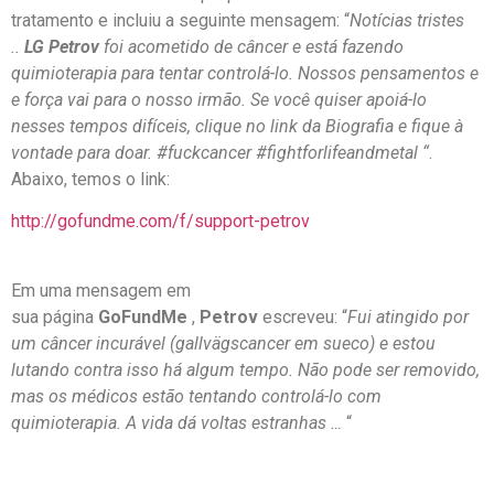
tratamento e incluiu a seguinte mensagem: “
Notícias tristes
..
LG Petrov
foi acometido de câncer e está fazendo
quimioterapia para tentar controlá-lo. Nossos pensamentos e
e força vai para o nosso irmão. Se você quiser apoiá-lo
nesses tempos difíceis, clique no link da Biografia e fique à
vontade para doar. #fuckcancer #fightforlifeandmetal “
.
Abaixo, temos o link:
http://gofundme.com/f/support-petrov
Em uma mensagem em
sua página
GoFundMe
,
Petrov
escreveu: “
Fui atingido por
um câncer incurável (gallvägscancer em sueco) e estou
lutando contra isso há algum tempo. Não pode ser removido,
mas os médicos estão tentando controlá-lo com
quimioterapia. A vida dá voltas estranhas …
“