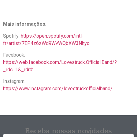
Mais informações
:
Spotify:
https://open.spotify.com/intl-
fr/artist/7EP4z6zWd9WvWQbXW3Nhyo
Facebook:
https://web.facebook.com/Lovestruck.Official.Band/?
_rdc=1&_rdr#
Instagram:
https://www.instagram.com/lovestruckofficialband/
Receba nossas novidades