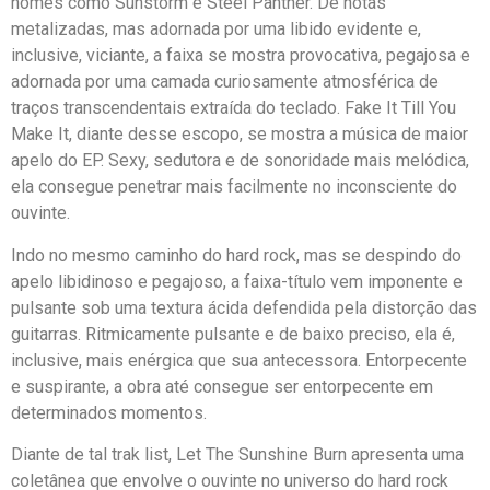
nomes como Sunstorm e Steel Panther. De notas
metalizadas, mas adornada por uma libido evidente e,
inclusive, viciante, a faixa se mostra provocativa, pegajosa e
adornada por uma camada curiosamente atmosférica de
traços transcendentais extraída do teclado. Fake It Till You
Make It, diante desse escopo, se mostra a música de maior
apelo do EP. Sexy, sedutora e de sonoridade mais melódica,
ela consegue penetrar mais facilmente no inconsciente do
ouvinte.
Indo no mesmo caminho do hard rock, mas se despindo do
apelo libidinoso e pegajoso, a faixa-título vem imponente e
pulsante sob uma textura ácida defendida pela distorção das
guitarras. Ritmicamente pulsante e de baixo preciso, ela é,
inclusive, mais enérgica que sua antecessora. Entorpecente
e suspirante, a obra até consegue ser entorpecente em
determinados momentos.
Diante de tal trak list, Let The Sunshine Burn apresenta uma
coletânea que envolve o ouvinte no universo do hard rock