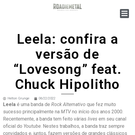
Leela: confira a
versão de
“Lovesong” feat.
Chuck Hipolitho
Helton Grunge
06/22/2022
Leela
é uma banda de
Rock Alternativo
que fez muito
sucesso principalmente na
MTV
no início dos anos 2000.
Recentemente, a banda tem feito várias
lives
em seu canal
oficial do
Youtube
. Nestes trabalhos, a banda traz sempre
convidados e, juntos, fazem versões de grandes clássicos