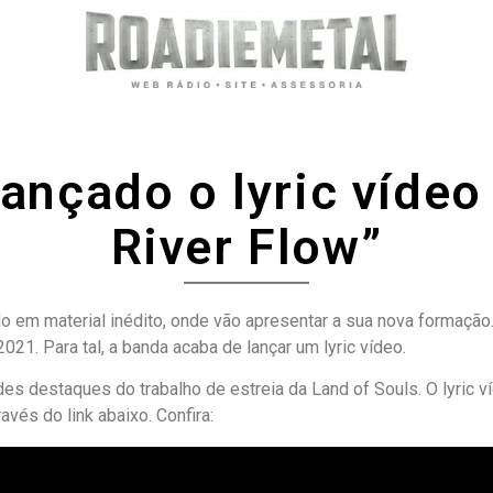
lançado o lyric víde
River Flow”
o em material inédito, onde vão apresentar a sua nova formação.
2021. Para tal, a banda acaba de lançar um lyric vídeo.
es destaques do trabalho de estreia da Land of Souls. O lyric víd
vés do link abaixo. Confira: