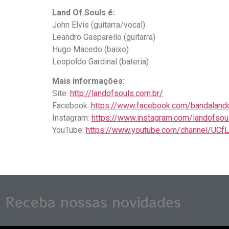
Land Of Souls é:
John Elvis (guitarra/vocal)
Leandro Gasparello (guitarra)
Hugo Macedo (baixo)
Leopoldo Gardinal (bateria)
Mais informações:
Site:
http://landofsouls.com.br/
Facebook:
https://www.facebook.com/bandaland
Instagram:
https://www.instagram.com/landofsou
YouTube:
https://www.youtube.com/channel/U
Receba nossas novidades