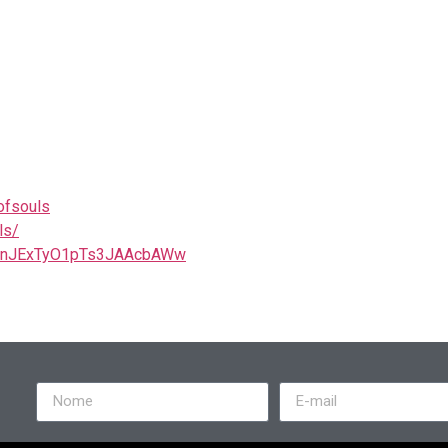
ofsouls
ls/
CfLnJExTyO1pTs3JAAcbAWw