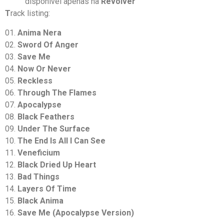
disponível apenas na
Revolver
T
rack listing:
01.
Anima Nera
02.
Sword Of Anger
03.
Save Me
04.
Now Or Never
05.
Reckless
06.
Through The Flames
07.
Apocalypse
08.
Black Feathers
09.
Under The Surface
10.
The End Is All I Can See
11.
Veneficium
12.
Black Dried Up Heart
13.
Bad Things
14.
Layers Of Time
15.
Black Anima
16.
Save Me (Apocalypse Version)