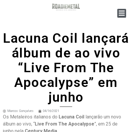
Lacuna Coil lançará
álbum de ao vivo
“Live From The
Apocalypse” em
junho
Marcos Gonçalves
04/16/2021
Os Metaleiros italianos do
Lacuna Coil
lançarão um novo
álbum ao vivo, “
Live From The Apocalypse
”, em 25 de
junho pela
Century Media
.