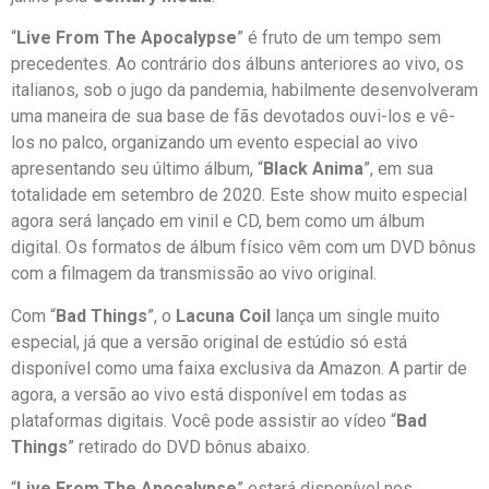
“
Live From The Apocalypse
” é fruto de um tempo sem
precedentes. Ao contrário dos álbuns anteriores ao vivo, os
italianos, sob o jugo da pandemia, habilmente desenvolveram
uma maneira de sua base de fãs devotados ouvi-los e vê-
los no palco, organizando um evento especial ao vivo
apresentando seu último álbum, “
Black Anima
”, em sua
totalidade em setembro de 2020. Este show muito especial
agora será lançado em vinil e CD, bem como um álbum
digital. Os formatos de álbum físico vêm com um DVD bônus
com a filmagem da transmissão ao vivo original.
Com “
Bad Things
”, o
Lacuna Coil
lança um single muito
especial, já que a versão original de estúdio só está
disponível como uma faixa exclusiva da Amazon. A partir de
agora, a versão ao vivo está disponível em todas as
plataformas digitais. Você pode assistir ao vídeo “
Bad
Things
” retirado do DVD bônus abaixo.
“
Live From The Apocalypse
” estará disponível nos