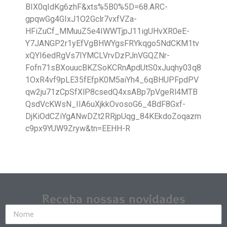
BIX0qIdKg6zhF&xts%5B0%5D=68.ARC-
gpqwGg4GIxJ1O2Gclr7vxfVZa-
HFiZuCf_MMuuZ5e4IWWTjpJ11igUHvXR0eE-
Y7JANGP2r1yEfVgBHWYgsFRYkqgo5NdCKM1tv
xQYI6edRgVs7IYMCLVrvDzPJnVGQZNr-
Fofn71sBXouucBKZSoKCRnApdUtS0xJuqhy03q8
1OxR4vf9pLE35fEfpK0M5aiYh4_6qBHUPFpdPV
qw2ju71zCpSfXlP8csedQ4xsABp7pVgeRl4MTB
QsdVcKWsN_IIA6uXjkkOvosoG6_4BdF8Gxf-
DjKiOdCZiYgANwDZt2RRjpUqg_84KEkdoZoqazm
c9px9YUW9Zryw&tn=EEHH-R
Receba nossas novidades