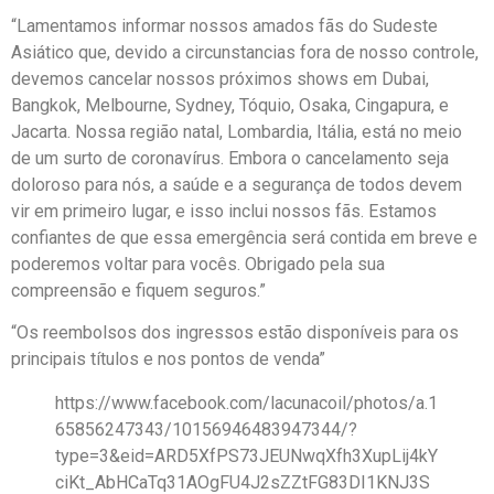
“Lamentamos informar nossos amados fãs do Sudeste
Asiático que, devido a circunstancias fora de nosso controle,
devemos cancelar nossos próximos shows em Dubai,
Bangkok, Melbourne, Sydney, Tóquio, Osaka, Cingapura, e
Jacarta. Nossa região natal, Lombardia, Itália, está no meio
de um surto de coronavírus. Embora o cancelamento seja
doloroso para nós, a saúde e a segurança de todos devem
vir em primeiro lugar, e isso inclui nossos fãs. Estamos
confiantes de que essa emergência será contida em breve e
poderemos voltar para vocês. Obrigado pela sua
compreensão e fiquem seguros.”
“Os reembolsos dos ingressos estão disponíveis para os
principais títulos e nos pontos de venda”
https://www.facebook.com/lacunacoil/photos/a.1
65856247343/10156946483947344/?
type=3&eid=ARD5XfPS73JEUNwqXfh3XupLij4kY
ciKt_AbHCaTq31AOgFU4J2sZZtFG83DI1KNJ3S