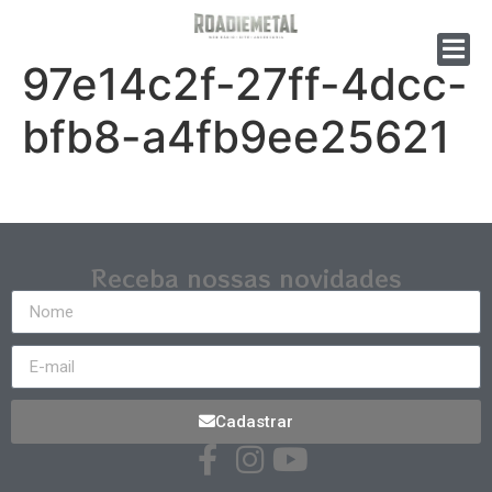
97e14c2f-27ff-4dcc-
bfb8-a4fb9ee25621
Receba nossas novidades
Cadastrar