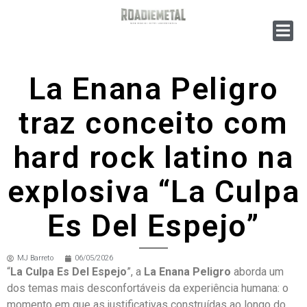
La Enana Peligro
traz conceito com
hard rock latino na
explosiva “La Culpa
Es Del Espejo”
MJ Barreto
06/05/2026
“
La Culpa Es Del Espejo
”, a
La Enana Peligro
aborda um
dos temas mais desconfortáveis da experiência humana: o
momento em que as justificativas construídas ao longo do