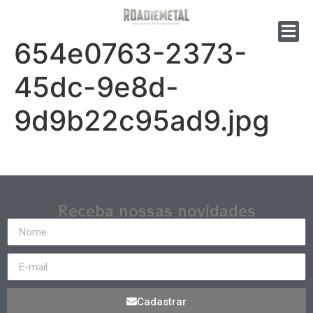
654e0763-2373-
45dc-9e8d-
9d9b22c95ad9.jpg
Receba nossas novidades
Cadastrar