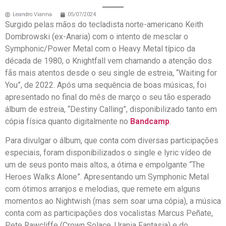
Leandro Vianna
05/07/2024
Surgido pelas mãos do tecladista norte-americano Keith
Dombrowski (ex-Anaria) com o intento de mesclar o
Symphonic/Power Metal com o Heavy Metal típico da
década de 1980, o Knightfall vem chamando a atenção dos
fãs mais atentos desde o seu single de estreia, “Waiting for
You”, de 2022. Após uma sequência de boas músicas, foi
apresentado no final do mês de março o seu tão esperado
álbum de estreia, “Destiny Calling”, disponibilizado tanto em
cópia física quanto digitalmente no
Bandcamp
.
Para divulgar o álbum, que conta com diversas participações
especiais, foram disponibilizados o single e lyric vídeo de
um de seus ponto mais altos, a ótima e empolgante “The
Heroes Walks Alone”. Apresentando um Symphonic Metal
com ótimos arranjos e melodias, que remete em alguns
momentos ao Nightwish (mas sem soar uma cópia), a música
conta com as participações dos vocalistas Marcus Peñate,
Pete Rawcliffe (Crown Solace, Urania Fantasia) e do