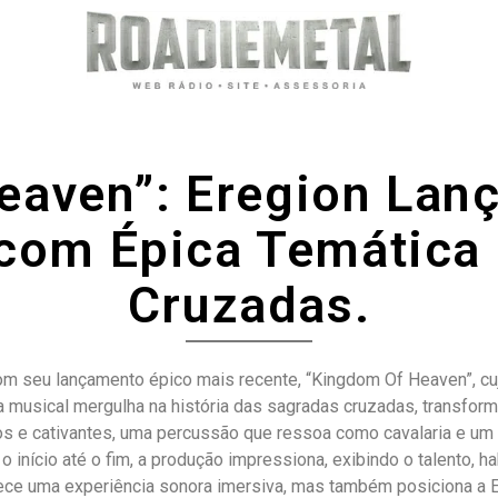
aven”: Eregion Lanç
com Épica Temática
Cruzadas.
com seu lançamento épico mais recente, “Kingdom Of Heaven”, cujo
ra musical mergulha na história das sagradas cruzadas, transf
rosos e cativantes, uma percussão que ressoa como cavalaria e 
 o início até o fim, a produção impressiona, exibindo o talento, 
ce uma experiência sonora imersiva, mas também posiciona a E