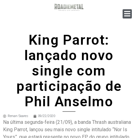
King Parrot:
lançado novo
single com
participação de
Phil Anselmo
Renan Soares
09/22/2020
Na última segunda-feira (21/09), a banda Thrash australiana
King Parrot, lançou seu mais novo single intitulado “Nor Is
Yours”, que estará presente no novo EP do grupo intitulado