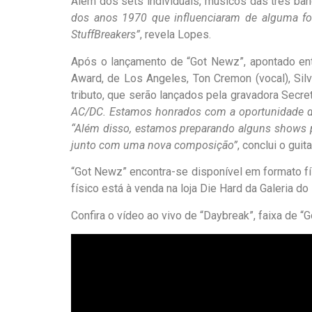
Além dos sets individuais, músicos das três ban
dos anos 1970 que influenciaram de alguma form
StuffBreakers”
, revela Lopes.
Após o lançamento de “Got Newz”, apontado ent
Award, de Los Angeles, Ton Cremon (vocal), Silv
tributo, que serão lançados pela gravadora Secre
AC/DC. Estamos honrados com a oportunidade de
“Além disso, estamos preparando alguns shows pa
junto com uma nova composição”
, conclui o guita
“Got Newz” encontra-se disponível em formato fí
físico está à venda na loja Die Hard da Galeria d
Confira o vídeo ao vivo de “Daybreak”, faixa de “