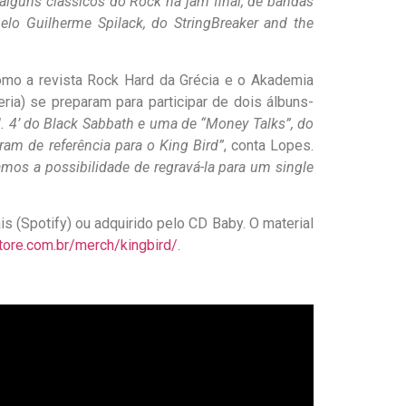
lguns clássicos do Rock na jam final, de bandas
elo Guilherme Spilack, do StringBreaker and the
omo a revista Rock Hard da Grécia e o Akademia
ria) se preparam para participar de dois álbuns-
l. 4’ do Black Sabbath e uma de “Money Talks”, do
m de referência para o King Bird”
, conta Lopes.
mos a possibilidade de regravá-la para um single
 (Spotify) ou adquirido pelo CD Baby. O material
store.com.br/merch/kingbird/
.