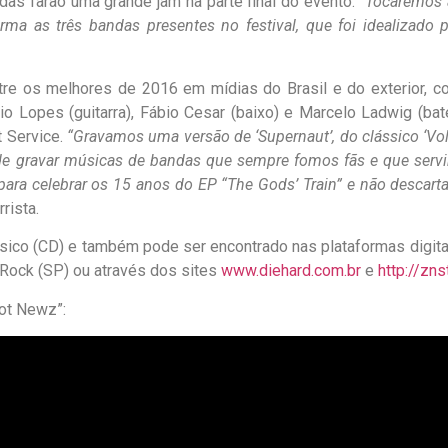
das farão uma grande jam na parte final do evento.
“Tocaremos a
a as três bandas presentes no festival, que foi idealizado p
re os melhores de 2016 em mídias do Brasil e do exterior, c
io Lopes (guitarra), Fábio Cesar (baixo) e Marcelo Ladwig (bate
t Service.
“Gravamos uma versão de ‘Supernaut’, do clássico ‘Vo
 gravar músicas de bandas que sempre fomos fãs e que servira
ra celebrar os 15 anos do EP “The Gods’ Train” e não descarta
rrista.
sico (CD) e também pode ser encontrado nas plataformas digitais
o Rock (SP) ou através dos sites
www.diehard.com.br
e
http://zn
Got Newz”: