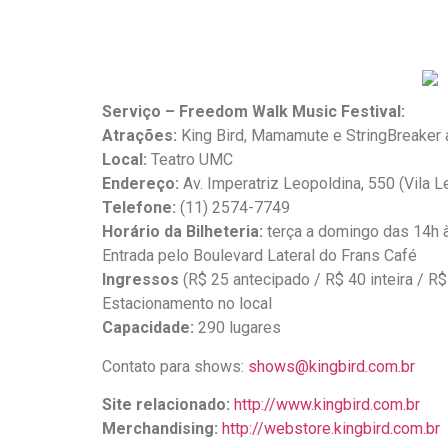
Serviço – Freedom Walk Music Festival:
Atrações:
King Bird, Mamamute e StringBreaker 
Local:
Teatro UMC
Endereço:
Av. Imperatriz Leopoldina, 550 (Vila L
Telefone:
(11) 2574-7749
Horário da Bilheteria:
terça a domingo das 14h à
Entrada pelo Boulevard Lateral do Frans Café
Ingressos
(R$ 25 antecipado / R$ 40 inteira / R
Estacionamento no local
Capacidade:
290 lugares
Contato para shows:
shows@kingbird.com.br
Site relacionado:
http://www.kingbird.com.br
Merchandising:
http://webstore.kingbird.com.br