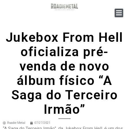
Jukebox From Hell
oficializa pré-
venda de novo
álbum físico “A
Saga do Terceiro
Irmão”
Roadie Metal
07/27/2021
“A Saga do Terceiro Irmão”, da Jukebox From Hell, é um dos