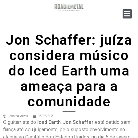
Jon Schaffer: juíza
considera músico
do Iced Earth uma
ameaça para a
comunidade
Jéssica Alves
03/22/2021
O guitarrista do
Iced Earth
,
Jon Schaffer
está detido sem
fiança até seu julgamento, pelo suposto envolvimento no
ataque ao Capitólio dos Estados Unidos, no dia 6 de janeiro.