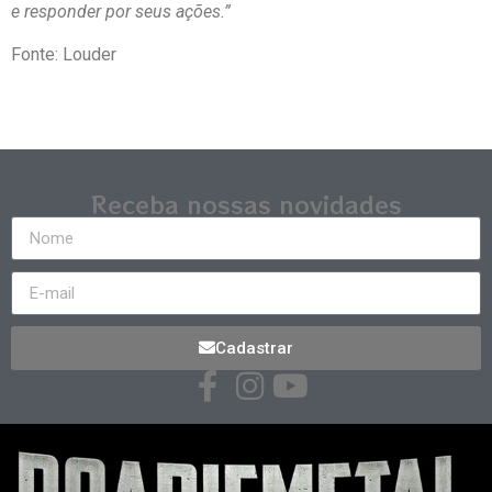
e responder por seus ações.”
Fonte: Louder
Receba nossas novidades
Cadastrar