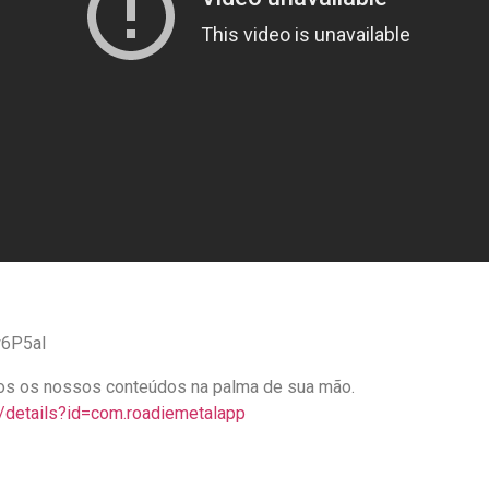
w6P5aI
odos os nossos conteúdos na palma de sua mão.
s/details?id=com.roadiemetalapp