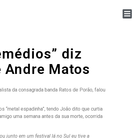
emédios” diz
e Andre Matos
lista da consagrada banda Ratos de Porão, falou
 “metal espadinha”, tendo João dito que curtia
amigo uma semana antes da sua morte, ocorrida
u junto em um festival lá no Sul eu tive a