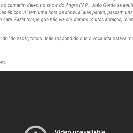
 lá no camarim deles, no show do Angra (N.R.: João Gordo se equ
es épicos. Ai tem uma hora de show, aí eles param, passam uns 
 o cara. Fazia tempo que não via ele, demos muitos abraços, re
rrido “do nada”, tendo João respondido que o vocalista estava 
ona: