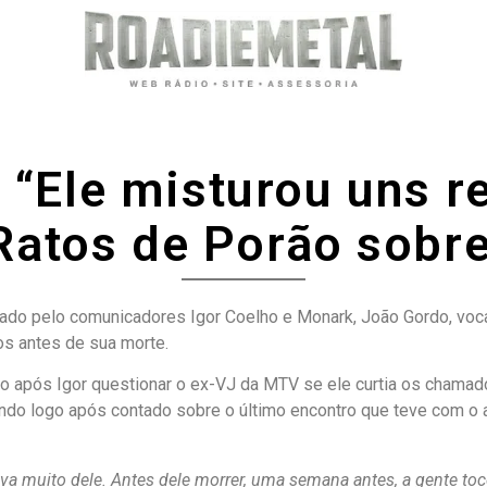
 “Ele misturou uns r
 Ratos de Porão sobr
tado pelo comunicadores Igor Coelho e Monark, João Gordo, voca
os antes de sua morte.
após Igor questionar o ex-VJ da MTV se ele curtia os chamados
ndo logo após contado sobre o último encontro que teve com o 
a muito dele. Antes dele morrer, uma semana antes, a gente toco