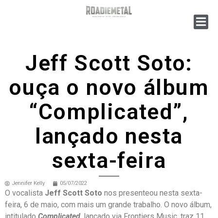
Jeff Scott Soto:
ouça o novo álbum
“Complicated”,
lançado nesta
sexta-feira
Jennifer Kelly
05/07/2022
O vocalista
Jeff Scott Soto
nos presenteou nesta sexta-
feira, 6 de maio, com mais um grande trabalho. O novo álbum,
intitulado
Complicated
, lançado via Frontiers Music, traz 11