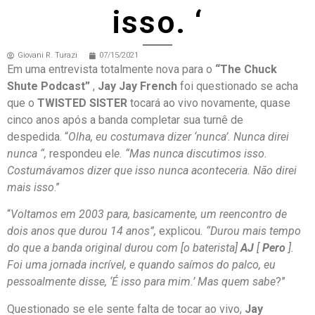
isso. ‘
Giovani R. Turazi
07/15/2021
Em uma entrevista totalmente nova para o
“The Chuck
Shute Podcast”
,
Jay Jay French
foi questionado se acha
que o
TWISTED SISTER
tocará ao vivo novamente, quase
cinco anos após a banda completar sua turnê de
despedida. “
Olha, eu costumava dizer ‘nunca’. Nunca direi
nunca “,
respondeu el
e. “Mas nunca discutimos isso.
Costumávamos dizer que isso nunca aconteceria. Não direi
mais isso
.”
“
Voltamos em 2003 para, basicamente, um reencontro de
dois anos que durou 14 anos”,
explicou
. “Durou mais tempo
do que a banda original durou com [o baterista]
AJ
[
Pero
].
Foi uma jornada incrível, e quando saímos do palco, eu
pessoalmente disse, ‘É isso para mim.’ Mas quem sabe
?”
Questionado se ele sente falta de tocar ao vivo,
Jay