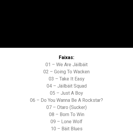
Faixas:
01 – We Are Jäilbäit
02 – Going To Wacken
03 – Take It Easy
04 – Jäilbäit Squad
05 – Just A Boy
06 – Do You Wanna Be A Rockstar?
07 – Otaro (Sucker)
08 – Born To Win
09 – Lone Wolf
10 – Bäit Blues