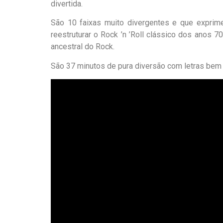
divertida.
São 10 faixas muito divergentes e que exprime
reestruturar o Rock ’n ’Roll clássico dos anos 
ancestral do Rock.
São 37 minutos de pura diversão com letras bem 