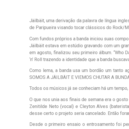
Jäilbäit, uma derivação da palavra de língua ingl
de Paripueira visando tocar clássicos do Rock/M
Com fundos próprios a banda iniciou suas compos
Jäilbäit estava em estúdio gravando com um gran
em agosto, finalizou seu primeiro álbum. “Who D
‘n’ Roll trazendo a identidade que a banda busca
Como lema, a banda usa um bordão um tanto agr
SOMOS A JÄILBÄIT E VIEMOS CHUTAR A BUNDA
Todos os músicos já se conheciam há um tempo, m
O que nos unia aos finais de semana era o gosto 
Zenitilde Neto (vocal) e Cleyton Alves (bateris
desse certo o projeto seria cancelado. Então fora
Desde o primeiro ensaio o entrosamento foi per