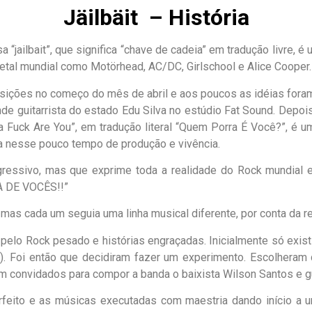
Jäilbäit – História
esa “jailbait”, que significa “chave de cadeia” em tradução livre
etal mundial como Motörhead, AC/DC, Girlschool e Alice Cooper.
ições no começo do mês de abril e aos poucos as idéias foram 
de guitarrista do estado Edu Silva no estúdio Fat Sound. Depois
a Fuck Are You”, em tradução literal “Quem Porra É Você?”, é u
va nesse pouco tempo de produção e vivência.
essivo, mas que exprime toda a realidade do Rock mundial e
 DE VOCÊS!!”
as cada um seguia uma linha musical diferente, por conta da re
pelo Rock pesado e histórias engraçadas. Inicialmente só exist
ta). Foi então que decidiram fazer um experimento. Escolhera
m convidados para compor a banda o baixista Wilson Santos e gui
feito e as músicas executadas com maestria dando início a u