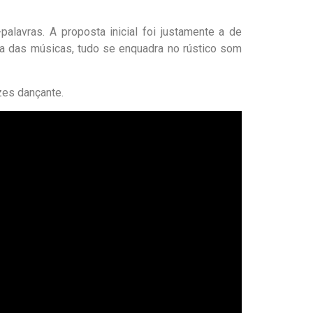
lavras. A proposta inicial foi justamente a de
ica das músicas, tudo se enquadra no rústico som
zes dançante.