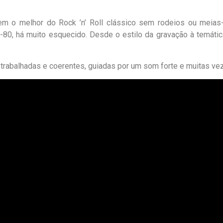
m o melhor do Rock ’n’ Roll clássico sem rodeios ou meias-pa
70-80, há muito esquecido. Desde o estilo da gravação à temát
trabalhadas e coerentes, guiadas por um som forte e muitas ve