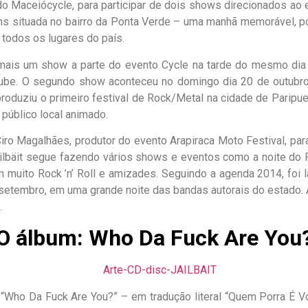
do Maceiócycle, para participar de dois shows direcionados ao
ms situada no bairro da Ponta Verde – uma manhã memorável, po
 todos os lugares do país.
mais um show a parte do evento Cycle na tarde do mesmo dia
lube. O segundo show aconteceu no domingo dia 20 de outubro
 produziu o primeiro festival de Rock/Metal na cidade de Parip
público local animado.
Ciro Magalhães, produtor do evento Arapiraca Moto Festival, p
ilbäit segue fazendo vários shows e eventos como a noite do 
 muito Rock ’n’ Roll e amizades. Seguindo a agenda 2014, foi l
 setembro, em uma grande noite das bandas autorais do estado
.
O álbum: Who Da Fuck Are You
o “Who Da Fuck Are You?” – em tradução literal “Quem Porra É V