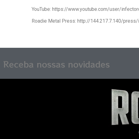
YouTube: https://www.youtube.com/user/infector
Roadie Metal Press: http://144.217.7.140/press/i
Receba nossas novidades