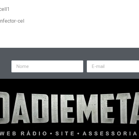
cell1
nfector-cel