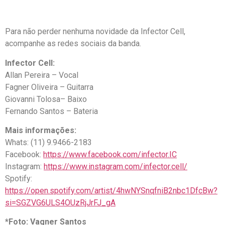
Para não perder nenhuma novidade da Infector Cell,
acompanhe as redes sociais da banda.
Infector Cell:
Allan Pereira – Vocal
Fagner Oliveira – Guitarra
Giovanni Tolosa– Baixo
Fernando Santos – Bateria
Mais informações:
Whats: (11) 9.9466-2183
Facebook:
https://www.facebook.com/infector.IC
Instagram:
https://www.instagram.com/infector.cell/
Spotify:
https://open.spotify.com/artist/4hwNYSnqfniB2nbc1DfcBw?
si=SGZVG6ULS4OUzRjJrFJ_gA
*Foto: Vagner Santos