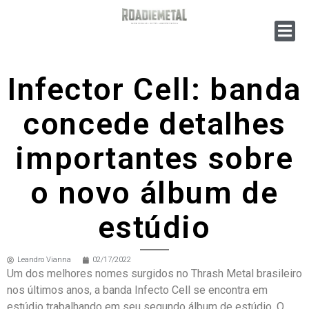
Infector Cell: banda
concede detalhes
importantes sobre
o novo álbum de
estúdio
Leandro Vianna
02/17/2022
Um dos melhores nomes surgidos no Thrash Metal brasileiro
nos últimos anos, a banda Infecto Cell se encontra em
estúdio trabalhando em seu segundo álbum de estúdio. O