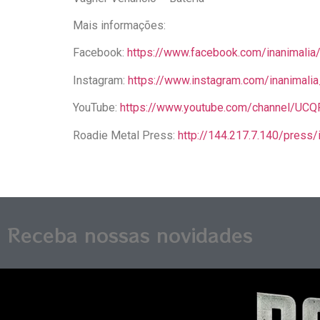
Mais informações:
Facebook:
https://www.facebook.com/inanimalia
Instagram:
https://www.instagram.com/inanimalia_
YouTube:
https://www.youtube.com/channel/UC
Roadie Metal Press:
http://144.217.7.140/press/
Receba nossas novidades