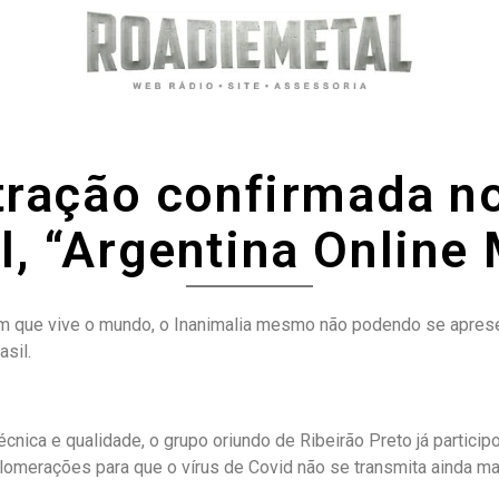
tração confirmada no
l, “Argentina Online M
 que vive o mundo, o Inanimalia mesmo não podendo se apresent
sil.
nica e qualidade, o grupo oriundo de Ribeirão Preto já particip
omerações para que o vírus de Covid não se transmita ainda ma