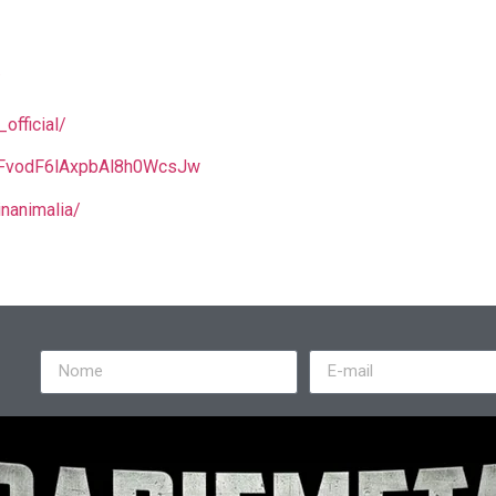
/
official/
QFvodF6lAxpbAl8h0WcsJw
inanimalia/